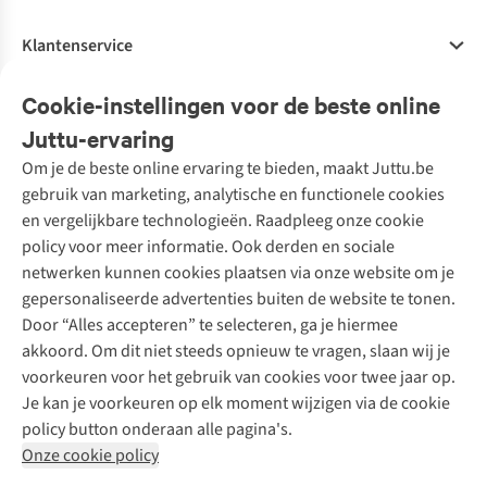
Klantenservice
Veelgestelde vragen
Cookie-instellingen voor de beste online
Onze diensten
Bestellen
Juttu-ervaring
Betalen
Tweedehands - ReJUsed
Om je de beste online ervaring te bieden, maakt Juttu.be
Juttu
10% studentenkorting
Kledingatelier
gebruik van marketing, analytische en functionele cookies
Klarna - achteraf betalen
Personal shopping
Over ons
en vergelijkbare technologieën. Raadpleeg onze cookie
Levering
Merken
Textielbox
Juttu Friends
policy voor meer informatie. Ook derden en sociale
Retourneren
Events / workshops
Inspiratie
netwerken kunnen cookies plaatsen via onze website om je
Nathalie Vleeschouwer
Bestelling herroepen
Werken bij Juttu
gepersonaliseerde advertenties buiten de website te tonen.
Selected dames
Garantie
Meld je aan voor de nieuwsbrief
Onze winkels
Door “Alles accepteren” te selecteren, ga je hiermee
HKLiving
Contact
akkoord. Om dit niet steeds opnieuw te vragen, slaan wij je
De wereld van Juttu
Dickies
Follow us
voorkeuren voor het gebruik van cookies voor twee jaar op.
Verantwoord ondernemen
Sessùn
Je kan je voorkeuren op elk moment wijzigen via de cookie
Toegankelijkheidsverklaring
Strom
policy button onderaan alle pagina's.
O My Bag
Onze cookie policy
Revolution
Disclaimer
Privacy Policy
Algemene voorwaarden