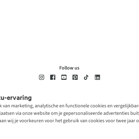
Follow us
tu-ervaring
Disclaimer
Privacy Policy
Algemene voorwaarden
Cookie Policy
ik van marketing, analytische en functionele cookies en vergelijkb
atsen via onze website om je gepersonaliseerde advertenties buite
aan wij je voorkeuren voor het gebruik van cookies voor twee jaar 