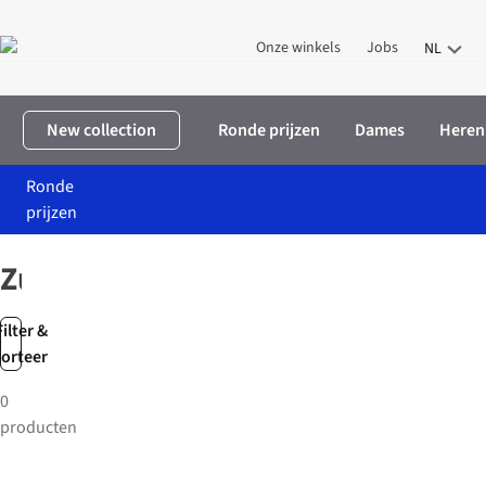
Onze winkels
Jobs
NL
New collection
Ronde prijzen
Dames
Heren
Ronde
prijzen
Home
Merken
Zuperzozial
Zuperzozial
Filter &
sorteer
0
producten