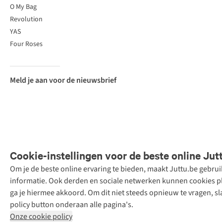
O My Bag
Revolution
YAS
Four Roses
Meld je aan voor de nieuwsbrief
Cookie-instellingen voor de beste online Jut
Om je de beste online ervaring te bieden, maakt Juttu.be gebru
Retail Concepts
informatie. Ook derden en sociale netwerken kunnen cookies pla
N.V.,
ga je hiermee akkoord. Om dit niet steeds opnieuw te vragen, sl
Smallandlaan
policy button onderaan alle pagina's.
9, 2660
Onze cookie policy