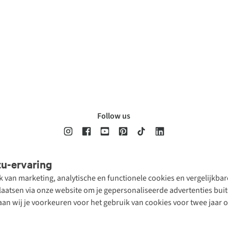
Follow us
tu-ervaring
Disclaimer
Privacy Policy
Algemene voorwaarden
Cookie Policy
ik van marketing, analytische en functionele cookies en vergelijkb
atsen via onze website om je gepersonaliseerde advertenties buite
aan wij je voorkeuren voor het gebruik van cookies voor twee jaar 