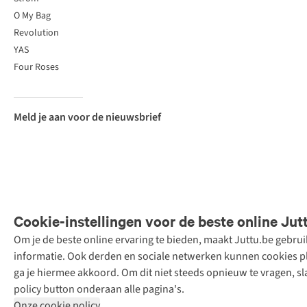
O My Bag
Revolution
YAS
Four Roses
Meld je aan voor de nieuwsbrief
Cookie-instellingen voor de beste online Jut
Om je de beste online ervaring te bieden, maakt Juttu.be gebru
Retail Concepts
informatie. Ook derden en sociale netwerken kunnen cookies pla
N.V.,
ga je hiermee akkoord. Om dit niet steeds opnieuw te vragen, sl
Smallandlaan
policy button onderaan alle pagina's.
9, 2660
Onze cookie policy