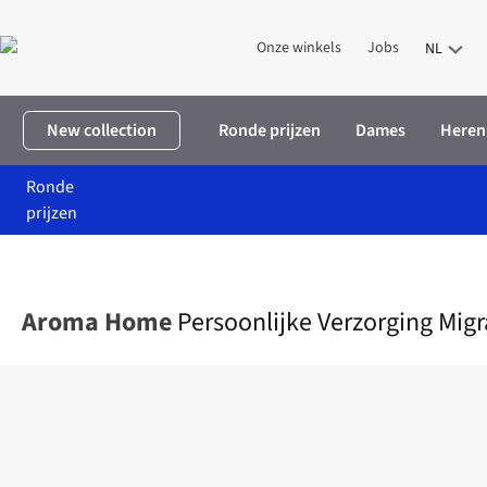
Onze winkels
Jobs
NL
New collection
Ronde prijzen
Dames
Heren
Ronde
prijzen
Home
Promoties
Persoonlijke Verzorging Migraine Wrap Pink
Aroma Home
Persoonlijke Verzorging Mig