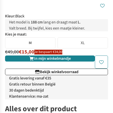
Kleur
:
Black
Het model is
188 cm
lang en draagt maat
L
.
Valt breed. Bij twijfel, kies een maatje kleiner.
Kies je maat:
M
XL
€49,00
€15,00
Je bespaart €34,00
In mijn winkelmandje
Bekijk winkelvoorraad
Gratis levering vanaf €35
Gratis retour binnen België
30 dagen bedenktijd
Klantenservice: ma-zat
Alles over dit product