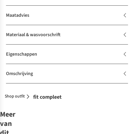
Maatadvies
Materiaal & wasvoorschrift
Eigenschappen
Omschrijving
Shop outfit
Maak je outfit compleet
Meer
van
dit