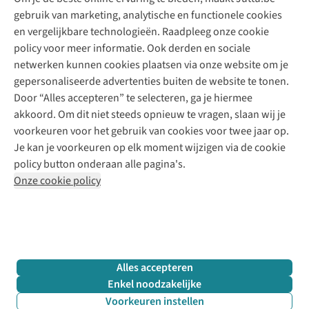
10% studentenkorting
Kledingatelier
gebruik van marketing, analytische en functionele cookies
Klarna - achteraf betalen
Personal shopping
Over ons
en vergelijkbare technologieën. Raadpleeg onze cookie
Levering
Merken
Textielbox
Juttu Friends
policy voor meer informatie. Ook derden en sociale
Retourneren
Events / workshops
Inspiratie
netwerken kunnen cookies plaatsen via onze website om je
Nathalie Vleeschouwer
Bestelling herroepen
Werken bij Juttu
gepersonaliseerde advertenties buiten de website te tonen.
Selected dames
Garantie
Meld je aan voor de nieuwsbrief
Onze winkels
Door “Alles accepteren” te selecteren, ga je hiermee
HKLiving
Contact
akkoord. Om dit niet steeds opnieuw te vragen, slaan wij je
De wereld van Juttu
Dickies
Follow us
voorkeuren voor het gebruik van cookies voor twee jaar op.
Verantwoord ondernemen
Sessùn
Je kan je voorkeuren op elk moment wijzigen via de cookie
Toegankelijkheidsverklaring
Strom
policy button onderaan alle pagina's.
O My Bag
Onze cookie policy
Revolution
Disclaimer
Privacy Policy
Algemene voorwaarden
YAS
Cookie Policy
Four Roses
Retail Concepts N.V.,
Smallandlaan 9,
2660 Hoboken
team@juttu.be
+32 (0)3 828 30 15
Alles accepteren
BTW BE 0416.762.280
Enkel noodzakelijke
Voorkeuren instellen