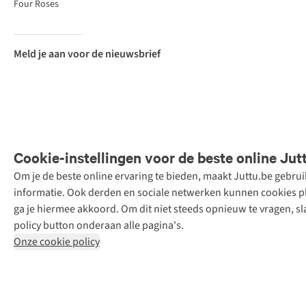
Four Roses
Meld je aan voor de nieuwsbrief
Cookie-instellingen voor de beste online Jut
Om je de beste online ervaring te bieden, maakt Juttu.be gebru
Retail Concepts
informatie. Ook derden en sociale netwerken kunnen cookies pla
N.V.,
ga je hiermee akkoord. Om dit niet steeds opnieuw te vragen, sl
Smallandlaan
policy button onderaan alle pagina's.
9, 2660
Onze cookie policy
Hoboken
+32 (0)3 828
30 15