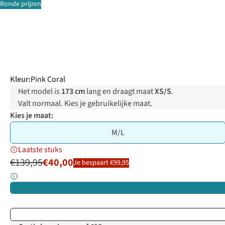
Ronde prijzen
Kleur
:
Pink Coral
Het model is
173 cm
lang en draagt maat
XS/S
.
Valt normaal. Kies je gebruikelijke maat.
Kies je maat:
M/L
Laatste stuks
€139,95
€40,00
Je bespaart €99,95