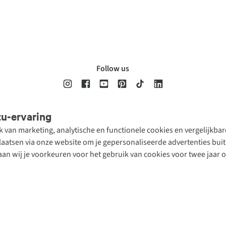
Follow us
tu-ervaring
Disclaimer
Privacy Policy
Algemene voorwaarden
Cookie Policy
ik van marketing, analytische en functionele cookies en vergelijkb
atsen via onze website om je gepersonaliseerde advertenties buite
aan wij je voorkeuren voor het gebruik van cookies voor twee jaar 