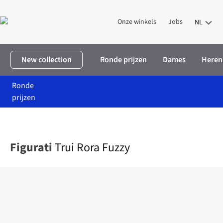
Onze winkels
Jobs
NL
New collection
Ronde prijzen
Dames
Heren
Ronde
prijzen
Home
Dames
Kleding
Truien & cardigans
Trui Rora Fuzzy
Figurati
Trui Rora Fuzzy