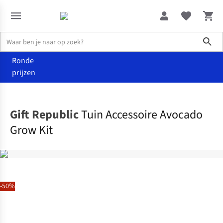
Sho
Ronde
prijzen
Wonen
Tuin
Gift Republic
Tuin Accessoire Avocado
Grow Kit
-50%