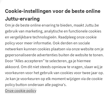
Veelgestelde vragen
Cookie-instellingen voor de beste online
Onze diensten
Bestellen
Juttu-ervaring
Betalen
Tweedehands - ReJUsed
Om je de beste online ervaring te bieden, maakt Juttu.be
Juttu
10% studentenkorting
Kledingatelier
gebruik van marketing, analytische en functionele cookies
Klarna - achteraf betalen
Personal shopping
Over ons
en vergelijkbare technologieën. Raadpleeg onze cookie
Levering
Merken
Textielbox
Juttu Friends
policy voor meer informatie. Ook derden en sociale
Retourneren
Events / workshops
Inspiratie
netwerken kunnen cookies plaatsen via onze website om je
Nathalie Vleeschouwer
Bestelling herroepen
Werken bij Juttu
gepersonaliseerde advertenties buiten de website te tonen.
Selected dames
Garantie
Meld je aan voor de nieuwsbrief
Onze winkels
Door “Alles accepteren” te selecteren, ga je hiermee
HKLiving
Contact
akkoord. Om dit niet steeds opnieuw te vragen, slaan wij je
De wereld van Juttu
Dickies
Follow us
voorkeuren voor het gebruik van cookies voor twee jaar op.
Verantwoord ondernemen
Sessùn
Je kan je voorkeuren op elk moment wijzigen via de cookie
Toegankelijkheidsverklaring
Strom
policy button onderaan alle pagina's.
O My Bag
Onze cookie policy
Revolution
Disclaimer
Privacy Policy
Algemene voorwaarden
YAS
Cookie Policy
Four Roses