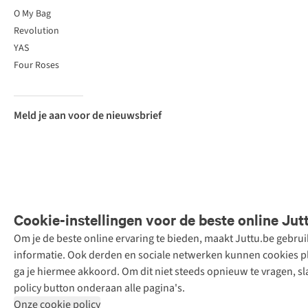
O My Bag
Revolution
YAS
Four Roses
Meld je aan voor de nieuwsbrief
Cookie-instellingen voor de beste online Jut
Om je de beste online ervaring te bieden, maakt Juttu.be gebru
Retail Concepts
informatie. Ook derden en sociale netwerken kunnen cookies pla
N.V.,
ga je hiermee akkoord. Om dit niet steeds opnieuw te vragen, sl
Smallandlaan
policy button onderaan alle pagina's.
9, 2660
Onze cookie policy