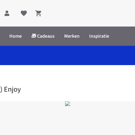
Shopping cart
Home
🎁 Cadeaus
Merken
Inspiratie
iego (Eng) Enjoy
) Enjoy