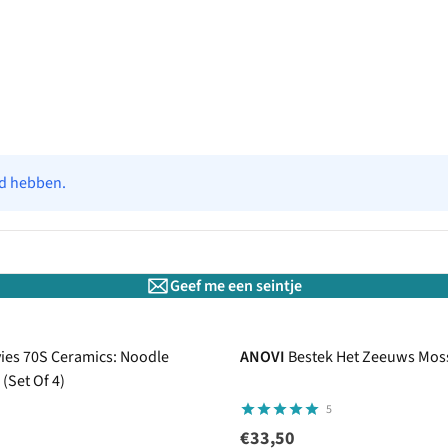
ad hebben.
Geef me een seintje
ies 70S Ceramics: Noodle
ANOVI
Bestek Het Zeeuws Mos
(Set Of 4)
5
€33,50