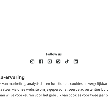
Follow us
tu-ervaring
Disclaimer
Privacy Policy
Algemene voorwaarden
Cookie Policy
ik van marketing, analytische en functionele cookies en vergelijkb
atsen via onze website om je gepersonaliseerde advertenties buite
aan wij je voorkeuren voor het gebruik van cookies voor twee jaar 