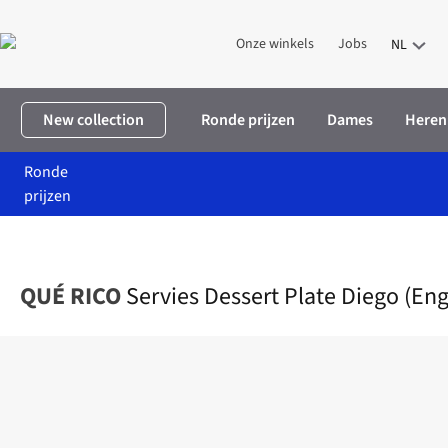
Onze winkels
Jobs
NL
New collection
Ronde prijzen
Dames
Heren
Ronde
prijzen
Home
Home & deco
Wonen
Keuken
Servies Dessert Plate D
QUÉ RICO
Servies Dessert Plate Diego (Eng