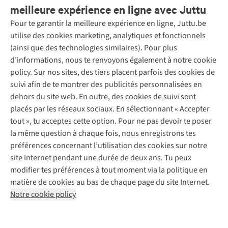
meilleure expérience en ligne avec Juttu
Pour te garantir la meilleure expérience en ligne, Juttu.be
Service client
utilise des cookies marketing, analytiques et fonctionnels
(ainsi que des technologies similaires). Pour plus
Questions fréquentes
d’informations, nous te renvoyons également à notre cookie
Nos services
Commander
policy. Sur nos sites, des tiers placent parfois des cookies de
Payer
Vintage - ReJUsed
suivi afin de te montrer des publicités personnalisées en
Juttu
10 % réduction étudiants
Atelier de couture
dehors du site web. En outre, des cookies de suivi sont
Klarna : post-paiement
Personal shopping
placés par les réseaux sociaux. En sélectionnant « Accepter
Qui sommes-nous ?
Livraison
Boîte à vêtements
tout », tu acceptes cette option. Pour ne pas devoir te poser
Juttu Friends
Abonne-toi à la newsletter
Retourner
Événements / ateliers
la même question à chaque fois, nous enregistrons tes
Inspiration
Rétractation d'une commande
préférences concernant l’utilisation des cookies sur notre
Travailler chez Juttu
Garantie
Suivez-nous
site Internet pendant une durée de deux ans. Tu peux
Nos magasins
Contact
modifier tes préférences à tout moment via la politique en
Le monde de Juttu
matière de cookies au bas de chaque page du site Internet.
Entrepreneuriat responsable
Notre cookie policy
Déclaration d’accessibilité
Mentions légales
Politique de confidentialté
Conditions générales
Cookie policy