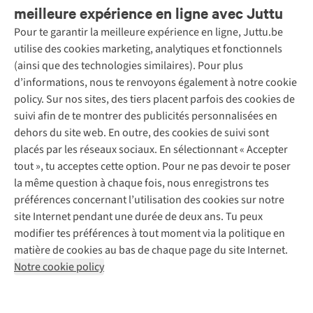
meilleure expérience en ligne avec Juttu
Pour te garantir la meilleure expérience en ligne, Juttu.be
Service client
utilise des cookies marketing, analytiques et fonctionnels
(ainsi que des technologies similaires). Pour plus
Questions fréquentes
d’informations, nous te renvoyons également à notre cookie
Nos services
Commander
policy. Sur nos sites, des tiers placent parfois des cookies de
Payer
Vintage - ReJUsed
suivi afin de te montrer des publicités personnalisées en
Juttu
10 % réduction étudiants
Atelier de couture
dehors du site web. En outre, des cookies de suivi sont
Klarna : post-paiement
Personal shopping
placés par les réseaux sociaux. En sélectionnant « Accepter
Qui sommes-nous ?
Livraison
Boîte à vêtements
tout », tu acceptes cette option. Pour ne pas devoir te poser
Juttu Friends
Abonne-toi à la newsletter
Retourner
Événements / ateliers
la même question à chaque fois, nous enregistrons tes
Inspiration
Rétractation d'une commande
préférences concernant l’utilisation des cookies sur notre
Travailler chez Juttu
Garantie
Suivez-nous
site Internet pendant une durée de deux ans. Tu peux
Nos magasins
Contact
modifier tes préférences à tout moment via la politique en
Le monde de Juttu
matière de cookies au bas de chaque page du site Internet.
Entrepreneuriat responsable
Notre cookie policy
Déclaration d’accessibilité
Mentions légales
Politique de confidentialté
Conditions générales
Cookie policy