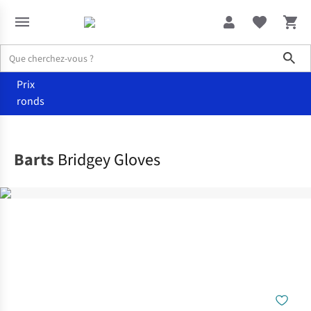
Sho
Prix
ronds
Accessoires
Gants
Barts
Bridgey Gloves