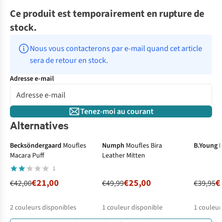
Ce produit est temporairement en rupture de
stock.
Nous vous contacterons par e-mail quand cet article 
sera de retour en stock.
Adresse e-mail
Tenez-moi au courant
Alternatives
-50%
-50%
-50%
Becksöndergaard
Moufles
Numph
Moufles Bira
B.Young
Macara Puff
Leather Mitten
1
€21,00
€25,00
€
€42,00
€49,99
€39,95
2
couleurs disponibles
1
couleur disponible
1
couleur