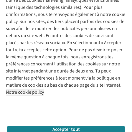
utilise des cookies marketing, analytiques et fonctionnels
(ainsi que des technologies similaires). Pour plus
Questions fréquentes
d’informations, nous te renvoyons également à notre cookie
Nos services
Commander
policy. Sur nos sites, des tiers placent parfois des cookies de
Payer
Vintage - ReJUsed
suivi afin de te montrer des publicités personnalisées en
Juttu
10 % réduction étudiants
Atelier de couture
dehors du site web. En outre, des cookies de suivi sont
Klarna : post-paiement
Personal shopping
placés par les réseaux sociaux. En sélectionnant « Accepter
Qui sommes-nous ?
Livraison
Boîte à vêtements
tout », tu acceptes cette option. Pour ne pas devoir te poser
Juttu Friends
Abonne-toi à la newsletter
Retourner
Événements / ateliers
la même question à chaque fois, nous enregistrons tes
Inspiration
Rétractation d'une commande
préférences concernant l’utilisation des cookies sur notre
Travailler chez Juttu
Garantie
Suivez-nous
site Internet pendant une durée de deux ans. Tu peux
Nos magasins
Contact
modifier tes préférences à tout moment via la politique en
Le monde de Juttu
matière de cookies au bas de chaque page du site Internet.
Entrepreneuriat responsable
Notre cookie policy
Déclaration d’accessibilité
Mentions légales
Politique de confidentialté
Conditions générales
Cookie policy
Retail Concepts N.V.,
Smallandlaan 9,
2660 Hoboken
team@juttu.be
+32 (0)3 828 30 15
Accepter tout