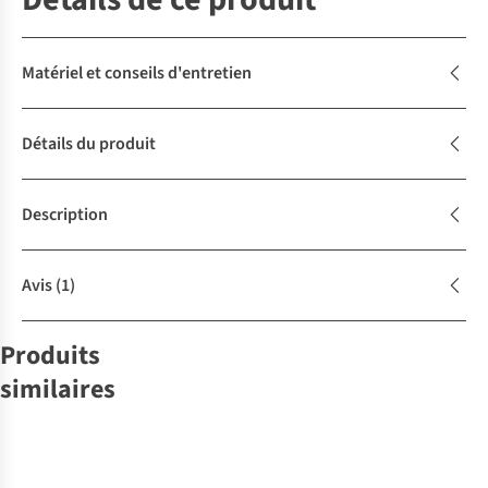
Matériel et conseils d'entretien
Détails du produit
Description
Avis
(1)
Produits
similaires
-30%
-50%
-50%
-50%
-30%
-30%
Dedicated
Dedicated
CHANTELLE
CHANTELLE
Dedicated
Barts
Isla
Maillot De Bain
Maillot De Bain
Maillot De Bain
Maillot De Bain
Maillot De Bain