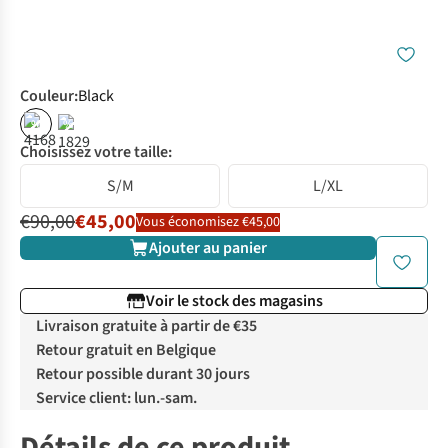
Couleur
:
Black
%
%
Choisissez votre taille:
S/M
L/XL
€90,00
€45,00
Vous économisez €45,00
Ajouter au panier
Voir le stock des magasins
Livraison gratuite à partir de €35
Retour gratuit en Belgique
Retour possible durant 30 jours
Service client: lun.-sam.
Détails de ce produit