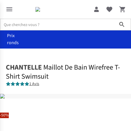
Sho
Prix
ronds
Vêtements
Maillots de bain
CHANTELLE
Maillot De Bain Wirefree T-
Shirt Swimsuit
1 Avis
-50%