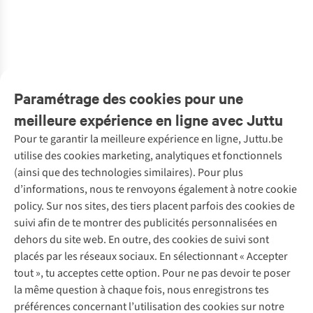
Wrap Klinte
Klinte
Wirefree
Wirefree T-Shirt
Klinte
1
Plunge T-Shirt
Swimsuit
€89,95
€89,95
€90,00
€90,00
€89,95
€79,99
Swimsuit
€62,97
€44,98
€45,00
€45,00
€62,97
€55,99
1
couleur
1
couleur
1
couleur
2
couleurs
1
couleur
1
couleur
disponible
disponible
disponible
disponibles
disponible
disponible
Paramétrage des cookies pour une
%
%
meilleure expérience en ligne avec Juttu
Pour te garantir la meilleure expérience en ligne, Juttu.be
Service client
utilise des cookies marketing, analytiques et fonctionnels
(ainsi que des technologies similaires). Pour plus
Questions fréquentes
d’informations, nous te renvoyons également à notre cookie
Nos services
Commander
policy. Sur nos sites, des tiers placent parfois des cookies de
Payer
Vintage - ReJUsed
suivi afin de te montrer des publicités personnalisées en
Juttu
10 % réduction étudiants
Atelier de couture
dehors du site web. En outre, des cookies de suivi sont
Klarna : post-paiement
Personal shopping
placés par les réseaux sociaux. En sélectionnant « Accepter
Qui sommes-nous ?
Livraison
Boîte à vêtements
tout », tu acceptes cette option. Pour ne pas devoir te poser
Juttu Friends
Abonne-toi à la newsletter
Retourner
Événements / ateliers
la même question à chaque fois, nous enregistrons tes
Inspiration
Rétractation d'une commande
préférences concernant l’utilisation des cookies sur notre
Travailler chez Juttu