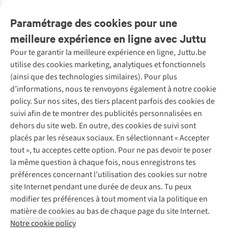
Avis
(1)
Paramétrage des cookies pour une
meilleure expérience en ligne avec Juttu
Pour te garantir la meilleure expérience en ligne, Juttu.be
Service client
utilise des cookies marketing, analytiques et fonctionnels
(ainsi que des technologies similaires). Pour plus
Questions fréquentes
d’informations, nous te renvoyons également à notre cookie
Nos services
Commander
policy. Sur nos sites, des tiers placent parfois des cookies de
Payer
Vintage - ReJUsed
suivi afin de te montrer des publicités personnalisées en
Juttu
10 % réduction étudiants
Atelier de couture
dehors du site web. En outre, des cookies de suivi sont
Klarna : post-paiement
Personal shopping
placés par les réseaux sociaux. En sélectionnant « Accepter
Qui sommes-nous ?
Livraison
Boîte à vêtements
tout », tu acceptes cette option. Pour ne pas devoir te poser
Juttu Friends
Abonne-toi à la newsletter
Retourner
Événements / ateliers
la même question à chaque fois, nous enregistrons tes
Inspiration
Rétractation d'une commande
préférences concernant l’utilisation des cookies sur notre
Travailler chez Juttu
Garantie
Suivez-nous
site Internet pendant une durée de deux ans. Tu peux
Nos magasins
Contact
modifier tes préférences à tout moment via la politique en
Le monde de Juttu
matière de cookies au bas de chaque page du site Internet.
Entrepreneuriat responsable
Notre cookie policy