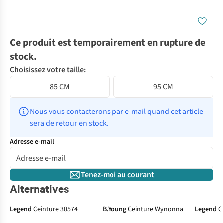
Ce produit est temporairement en rupture de
stock.
Choisissez votre taille:
85 CM
95 CM
Nous vous contacterons par e-mail quand cet article 
sera de retour en stock.
Adresse e-mail
Tenez-moi au courant
Alternatives
Legend
Ceinture 30574
B.Young
Ceinture Wynonna
Legend
C