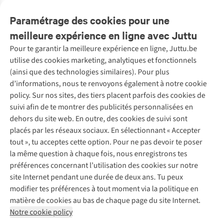
Avis
(8)
Paramétrage des cookies pour une
meilleure expérience en ligne avec Juttu
Pour te garantir la meilleure expérience en ligne, Juttu.be
Service client
utilise des cookies marketing, analytiques et fonctionnels
(ainsi que des technologies similaires). Pour plus
Questions fréquentes
d’informations, nous te renvoyons également à notre cookie
Nos services
Commander
policy. Sur nos sites, des tiers placent parfois des cookies de
Payer
Vintage - ReJUsed
suivi afin de te montrer des publicités personnalisées en
Juttu
10 % réduction étudiants
Atelier de couture
dehors du site web. En outre, des cookies de suivi sont
Klarna : post-paiement
Personal shopping
placés par les réseaux sociaux. En sélectionnant « Accepter
Qui sommes-nous ?
Livraison
Boîte à vêtements
tout », tu acceptes cette option. Pour ne pas devoir te poser
Juttu Friends
Abonne-toi à la newsletter
Retourner
Événements / ateliers
la même question à chaque fois, nous enregistrons tes
Inspiration
Rétractation d'une commande
préférences concernant l’utilisation des cookies sur notre
Travailler chez Juttu
Garantie
Suivez-nous
site Internet pendant une durée de deux ans. Tu peux
Nos magasins
Contact
modifier tes préférences à tout moment via la politique en
Le monde de Juttu
matière de cookies au bas de chaque page du site Internet.
Entrepreneuriat responsable
Notre cookie policy
Déclaration d’accessibilité