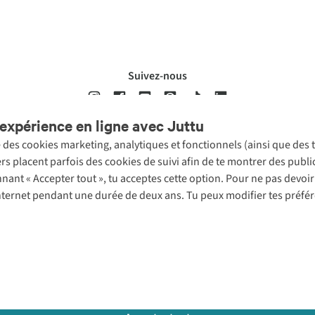
Suivez-nous
expérience en ligne avec Juttu
se des cookies marketing, analytiques et fonctionnels (ainsi que des
ons légales
Politique de confidentialté
Conditions générales
Cookie 
ers placent parfois des cookies de suivi afin de te montrer des publ
onnant « Accepter tout », tu acceptes cette option. Pour ne pas devo
 Internet pendant une durée de deux ans. Tu peux modifier tes préfé