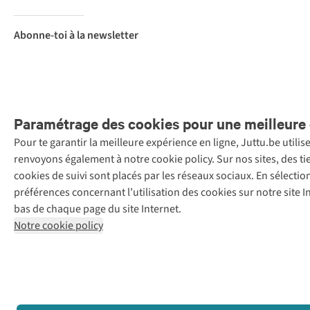
Abonne-toi à la newsletter
Paramétrage des cookies pour une meilleure 
Pour te garantir la meilleure expérience en ligne, Juttu.be utili
Menti
renvoyons également à notre cookie policy. Sur nos sites, des ti
Retail Concepts
cookies de suivi sont placés par les réseaux sociaux. En sélecti
N.V.,
préférences concernant l’utilisation des cookies sur notre site
Smallandlaan
bas de chaque page du site Internet.
9, 2660
Notre cookie policy
Hoboken
+32 (0)3 828
30 15
team@juttu.be
BTW BE