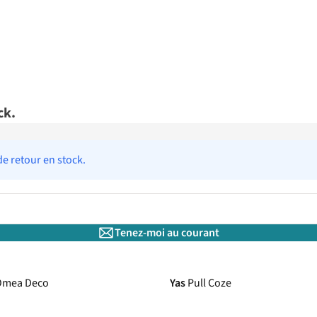
ck.
de retour en stock.
Tenez-moi au courant
 Omea Deco
Yas
Pull Coze