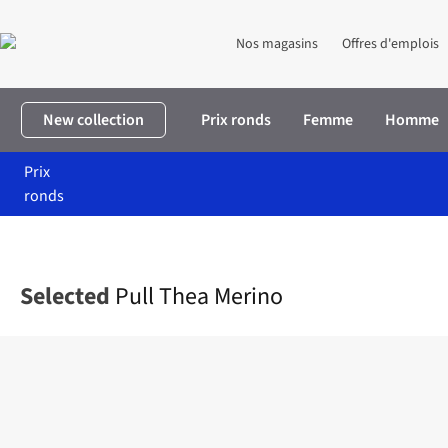
Nos magasins
Offres d'emplois
New collection
Prix ronds
Femme
Homme
Prix
ronds
Accueil
Femme
Vêtements
Pulls & cardigans
Pull Thea Meri
Selected
Pull Thea Merino