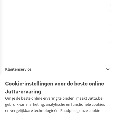
Nic
Ke
Che
Nat
€3
€1
1
k
bes
Klantenservice
Veelgestelde vragen
Cookie-instellingen voor de beste online
Onze diensten
Bestellen
Juttu-ervaring
Betalen
Tweedehands - ReJUsed
Om je de beste online ervaring te bieden, maakt Juttu.be
Juttu
10% studentenkorting
Kledingatelier
gebruik van marketing, analytische en functionele cookies
Klarna - achteraf betalen
Personal shopping
Over ons
en vergelijkbare technologieën. Raadpleeg onze cookie
Levering
Merken
Textielbox