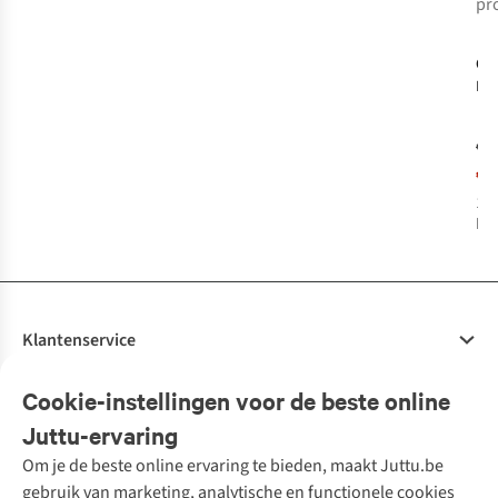
pr
-
Q d
Ke
Pla
Dan
€3
€1
1
k
bes
Klantenservice
Veelgestelde vragen
Cookie-instellingen voor de beste online
Onze diensten
Bestellen
Juttu-ervaring
Betalen
Tweedehands - ReJUsed
Om je de beste online ervaring te bieden, maakt Juttu.be
Juttu
10% studentenkorting
Kledingatelier
gebruik van marketing, analytische en functionele cookies
Klarna - achteraf betalen