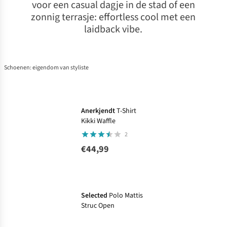
voor een casual dagje in de stad of een
zonnig terrasje: effortless cool met een
laidback vibe.
Schoenen: eigendom van styliste
Anerkjendt
T-Shirt
Kikki Waffle
2
€44,99
-58%
Ronde prijzen
Selected
Polo Mattis
Struc Open