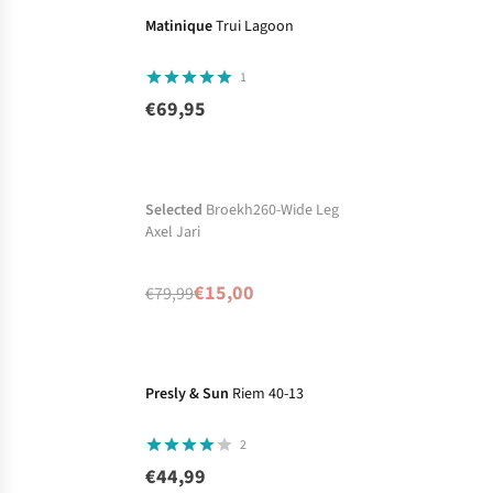
Matinique
Trui Lagoon
1
€69,95
-81%
Ronde prijzen
Momenteel niet op
Selected
Broekh260-Wide Leg
Axel Jari
voorraad maar
beschikbaar in
€15,00
€79,99
andere kleuren
Presly & Sun
Riem 40-13
2
€44,99