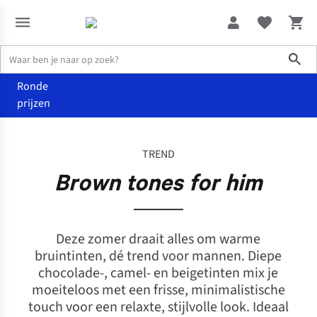
Sho
Ronde
prijzen
De wereld van Juttu
Brown tones for him
TREND
Brown tones for him
Deze zomer draait alles om warme
bruintinten, dé trend voor mannen. Diepe
chocolade-, camel- en beigetinten mix je
moeiteloos met een frisse, minimalistische
touch voor een relaxte, stijlvolle look. Ideaal