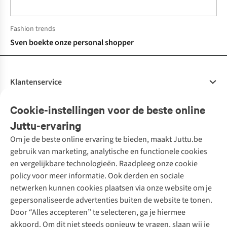
Fashion trends
Sven boekte onze personal shopper
Klantenservice
Veelgestelde vragen
Cookie-instellingen voor de beste online
Onze diensten
Bestellen
Juttu-ervaring
Betalen
Tweedehands - ReJUsed
Om je de beste online ervaring te bieden, maakt Juttu.be
Juttu
10% studentenkorting
Kledingatelier
gebruik van marketing, analytische en functionele cookies
Klarna - achteraf betalen
Personal shopping
Over ons
en vergelijkbare technologieën. Raadpleeg onze cookie
Levering
Merken
Textielbox
Juttu Friends
policy voor meer informatie. Ook derden en sociale
Retourneren
Events / workshops
Inspiratie
netwerken kunnen cookies plaatsen via onze website om je
Nathalie Vleeschouwer
Bestelling herroepen
Werken bij Juttu
gepersonaliseerde advertenties buiten de website te tonen.
Selected dames
Garantie
Meld je aan voor de nieuwsbrief
Onze winkels
Door “Alles accepteren” te selecteren, ga je hiermee
HKLiving
Contact
akkoord. Om dit niet steeds opnieuw te vragen, slaan wij je
De wereld van Juttu