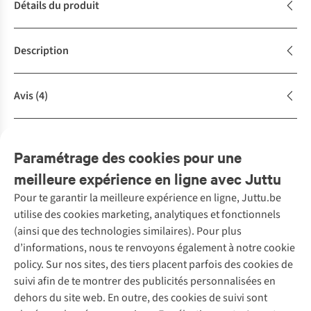
Détails du produit
Description
Avis
(4)
Achète la tenue
Complétez le look
Paramétrage des cookies pour une
meilleure expérience en ligne avec Juttu
Pour te garantir la meilleure expérience en ligne, Juttu.be
Service client
utilise des cookies marketing, analytiques et fonctionnels
(ainsi que des technologies similaires). Pour plus
Questions fréquentes
d’informations, nous te renvoyons également à notre cookie
Nos services
Commander
policy. Sur nos sites, des tiers placent parfois des cookies de
Payer
Vintage - ReJUsed
suivi afin de te montrer des publicités personnalisées en
Juttu
10 % réduction étudiants
Atelier de couture
dehors du site web. En outre, des cookies de suivi sont
Klarna : post-paiement