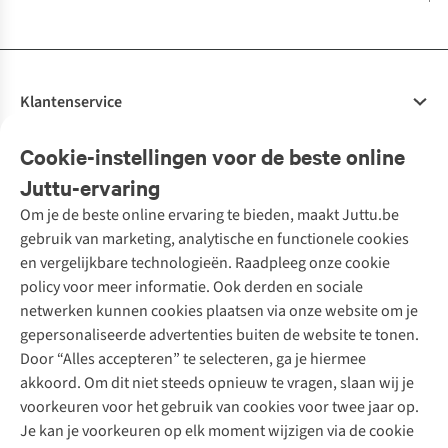
Klantenservice
Veelgestelde vragen
Cookie-instellingen voor de beste online
Onze diensten
Bestellen
Juttu-ervaring
Betalen
Tweedehands - ReJUsed
Om je de beste online ervaring te bieden, maakt Juttu.be
Juttu
10% studentenkorting
Kledingatelier
gebruik van marketing, analytische en functionele cookies
Klarna - achteraf betalen
Personal shopping
Over ons
en vergelijkbare technologieën. Raadpleeg onze cookie
Levering
Merken
Textielbox
Juttu Friends
policy voor meer informatie. Ook derden en sociale
Retourneren
Events / workshops
Inspiratie
netwerken kunnen cookies plaatsen via onze website om je
Nathalie Vleeschouwer
Bestelling herroepen
Werken bij Juttu
gepersonaliseerde advertenties buiten de website te tonen.
Selected dames
Garantie
Meld je aan voor de nieuwsbrief
Onze winkels
Door “Alles accepteren” te selecteren, ga je hiermee
HKLiving
Contact
akkoord. Om dit niet steeds opnieuw te vragen, slaan wij je
De wereld van Juttu
Dickies
Follow us
voorkeuren voor het gebruik van cookies voor twee jaar op.
Verantwoord ondernemen
Sessùn
Je kan je voorkeuren op elk moment wijzigen via de cookie
Toegankelijkheidsverklaring
Strom