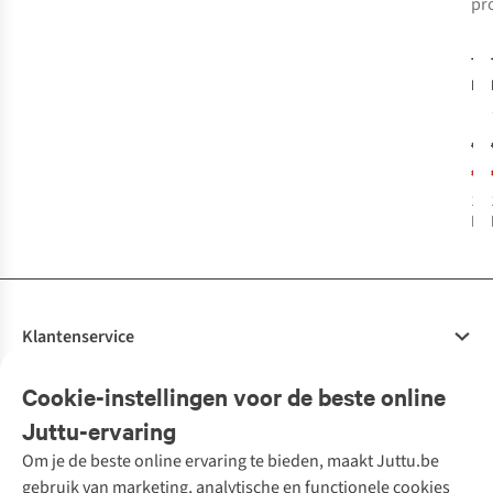
pr
pr
Ti
Hen
Ch
€4
€1
1
k
bes
Klantenservice
Veelgestelde vragen
Cookie-instellingen voor de beste online
Onze diensten
Bestellen
Juttu-ervaring
Betalen
Tweedehands - ReJUsed
Om je de beste online ervaring te bieden, maakt Juttu.be
Juttu
10% studentenkorting
Kledingatelier
gebruik van marketing, analytische en functionele cookies
Klarna - achteraf betalen