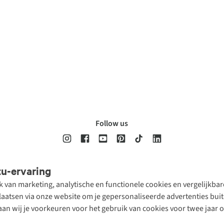
Follow us
tu-ervaring
Disclaimer
Privacy Policy
Algemene voorwaarden
Cookie Policy
ik van marketing, analytische en functionele cookies en vergelijkb
atsen via onze website om je gepersonaliseerde advertenties buite
aan wij je voorkeuren voor het gebruik van cookies voor twee jaar 