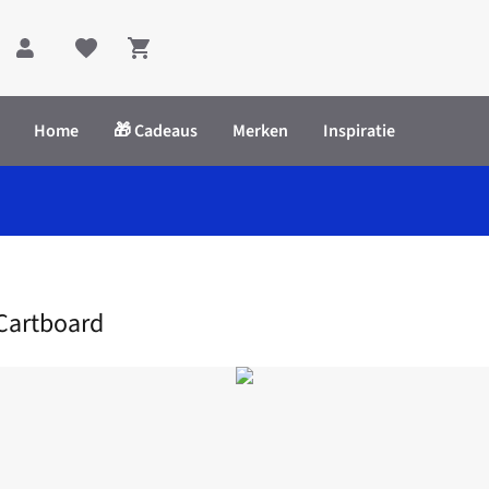
Shopping cart
Home
🎁 Cadeaus
Merken
Inspiratie
e Checkeroli Plastic/Cartboard
Cartboard