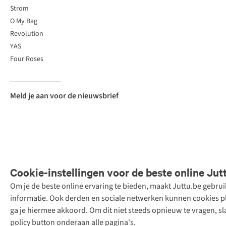
Strom
O My Bag
Revolution
YAS
Four Roses
Meld je aan voor de nieuwsbrief
Cookie-instellingen voor de beste online Jut
Om je de beste online ervaring te bieden, maakt Juttu.be gebru
Retail Concepts
informatie. Ook derden en sociale netwerken kunnen cookies pla
N.V.,
ga je hiermee akkoord. Om dit niet steeds opnieuw te vragen, sl
Smallandlaan
policy button onderaan alle pagina's.