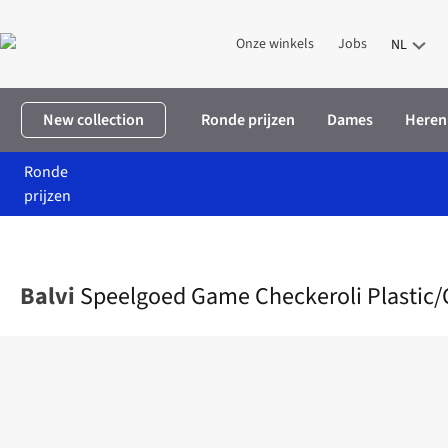
Onze winkels
Jobs
NL
New collection
Ronde prijzen
Dames
Heren
Ronde
prijzen
Home
Cadeaus
Op budget
cadeaus onder 20
Speelgoed Gam
Balvi
Speelgoed Game Checkeroli Plastic/