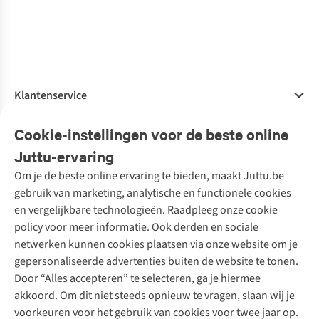
1
kleur
1
kleur
1
kleur
1
kleur
1
kleur
1
kleur
beschikbaar
beschikbaar
beschikbaar
beschikbaar
beschikbaar
beschikbaar
Klantenservice
Veelgestelde vragen
Cookie-instellingen voor de beste online
Onze diensten
Bestellen
Juttu-ervaring
Betalen
Tweedehands - ReJUsed
Om je de beste online ervaring te bieden, maakt Juttu.be
Juttu
10% studentenkorting
Kledingatelier
gebruik van marketing, analytische en functionele cookies
Klarna - achteraf betalen
Personal shopping
Over ons
en vergelijkbare technologieën. Raadpleeg onze cookie
Levering
Merken
Textielbox
Juttu Friends
policy voor meer informatie. Ook derden en sociale
Retourneren
Events / workshops
Inspiratie
netwerken kunnen cookies plaatsen via onze website om je
Nathalie Vleeschouwer
Bestelling herroepen
Werken bij Juttu
gepersonaliseerde advertenties buiten de website te tonen.
Selected dames
Garantie
Meld je aan voor de nieuwsbrief
Onze winkels
Door “Alles accepteren” te selecteren, ga je hiermee
HKLiving
Contact
akkoord. Om dit niet steeds opnieuw te vragen, slaan wij je
De wereld van Juttu
Dickies
Follow us
voorkeuren voor het gebruik van cookies voor twee jaar op.
Verantwoord ondernemen
Sessùn