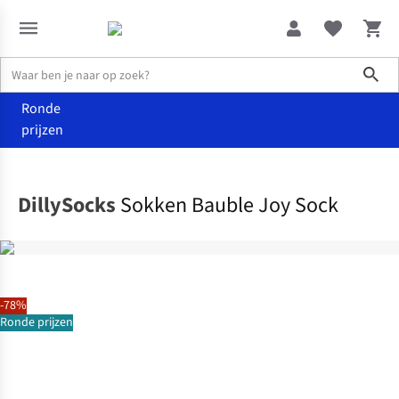
Sho
Ronde
prijzen
Accessoires
Sokken
DillySocks
Sokken Bauble Joy Sock
-78%
Ronde prijzen