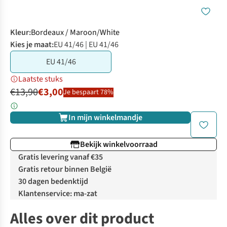
Kleur
:
Bordeaux / Maroon/White
Kies je maat:
EU 41/46 | EU 41/46
EU 41/46
Laatste stuks
€13,90
€3,00
Je bespaart 78%
In mijn winkelmandje
Bekijk winkelvoorraad
Gratis levering vanaf €35
Gratis retour binnen België
30 dagen bedenktijd
Klantenservice: ma-zat
Alles over dit product