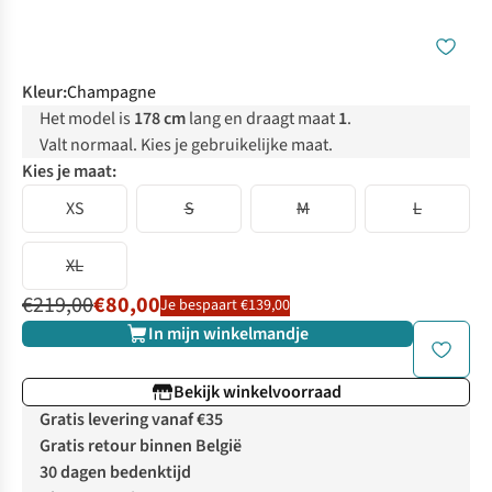
Kleur
:
Champagne
Het model is
178 cm
lang en draagt maat
1
.
Valt normaal. Kies je gebruikelijke maat.
Kies je maat:
XS
S
M
L
XL
€219,00
€80,00
Je bespaart €139,00
In mijn winkelmandje
Bekijk winkelvoorraad
Gratis levering vanaf €35
Gratis retour binnen België
30 dagen bedenktijd