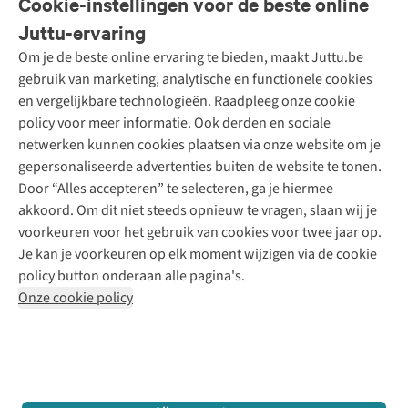
Cookie-instellingen voor de beste online
Onze diensten
Bestellen
Juttu-ervaring
Betalen
Tweedehands - ReJUsed
Om je de beste online ervaring te bieden, maakt Juttu.be
Juttu
10% studentenkorting
Kledingatelier
gebruik van marketing, analytische en functionele cookies
Klarna - achteraf betalen
Personal shopping
Over ons
en vergelijkbare technologieën. Raadpleeg onze cookie
Levering
Merken
Textielbox
Juttu Friends
policy voor meer informatie. Ook derden en sociale
Retourneren
Events / workshops
Inspiratie
netwerken kunnen cookies plaatsen via onze website om je
Nathalie Vleeschouwer
Bestelling herroepen
Werken bij Juttu
gepersonaliseerde advertenties buiten de website te tonen.
Selected dames
Garantie
Meld je aan voor de nieuwsbrief
Onze winkels
Door “Alles accepteren” te selecteren, ga je hiermee
HKLiving
Contact
akkoord. Om dit niet steeds opnieuw te vragen, slaan wij je
De wereld van Juttu
Dickies
Follow us
voorkeuren voor het gebruik van cookies voor twee jaar op.
Verantwoord ondernemen
Sessùn
Je kan je voorkeuren op elk moment wijzigen via de cookie
Toegankelijkheidsverklaring
Strom
policy button onderaan alle pagina's.
O My Bag
Onze cookie policy
Revolution
Disclaimer
Privacy Policy
Algemene voorwaarden
YAS
Cookie Policy
Four Roses
Retail Concepts N.V.,
Smallandlaan 9,
2660 Hoboken
team@juttu.be
+32 (0)3 828 30 15