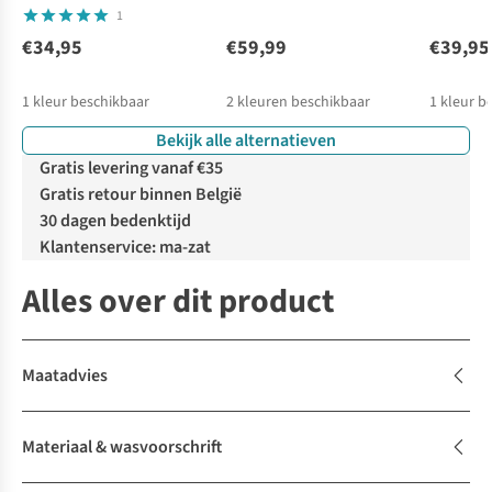
1
€34,95
€59,99
€39,95
1
kleur beschikbaar
2
kleuren beschikbaar
1
kleur b
Bekijk alle alternatieven
%
Gratis levering vanaf €35
Gratis retour binnen België
30 dagen bedenktijd
Klantenservice: ma-zat
Alles over dit product
Maatadvies
Materiaal & wasvoorschrift