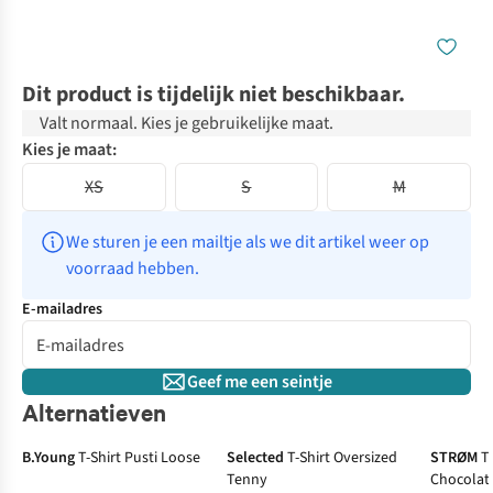
Dit product is tijdelijk niet beschikbaar.
Valt normaal. Kies je gebruikelijke maat.
Kies je maat:
XS
S
M
We sturen je een mailtje als we dit artikel weer op 
voorraad hebben.
E-mailadres
Geef me een seintje
Alternatieven
B.Young
T-Shirt Pusti Loose
Selected
T-Shirt Oversized
STRØM
T
Tenny
Chocolat