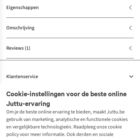
Eigenschappen
Omschrijving
Reviews
(1)
Klantenservice
Veelgestelde vragen
Cookie-instellingen voor de beste online
Onze diensten
Bestellen
Juttu-ervaring
Betalen
Tweedehands - ReJUsed
Om je de beste online ervaring te bieden, maakt Juttu.be
Juttu
10% studentenkorting
Kledingatelier
gebruik van marketing, analytische en functionele cookies
Klarna - achteraf betalen
Personal shopping
Over ons
en vergelijkbare technologieën. Raadpleeg onze cookie
Levering
Merken
Textielbox
Juttu Friends
policy voor meer informatie. Ook derden en sociale
Retourneren
Events / workshops