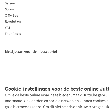
Sessùn
Strom
O My Bag
Revolution
YAS
Four Roses
Meld je aan voor de nieuwsbrief
Cookie-instellingen voor de beste online Jut
Om je de beste online ervaring te bieden, maakt Juttu.be gebru
Retail Concepts
informatie. Ook derden en sociale netwerken kunnen cookies pla
N.V.,
ga je hiermee akkoord. Om dit niet steeds opnieuw te vragen, sl