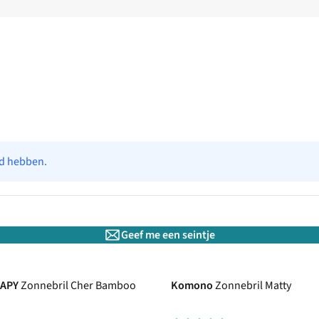
ad hebben.
Geef me een seintje
RAPY
Zonnebril Cher Bamboo
Komono
Zonnebril Matty