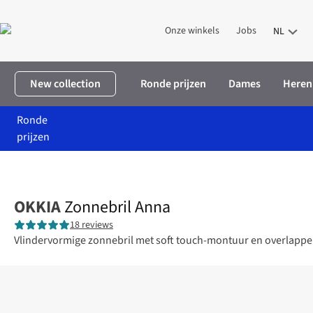
Onze winkels
Jobs
NL
New collection
Ronde prijzen
Dames
Heren
Ronde
prijzen
Home
Dames
Accessoires
Zonnebrillen
Zonnebril Anna
OKKIA
Zonnebril Anna
18 reviews
Vlindervormige zonnebril met soft touch-montuur en overlappend