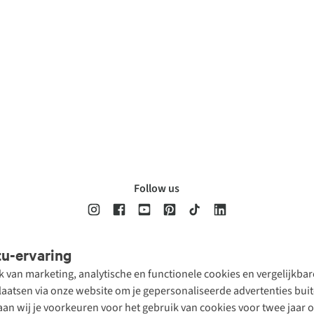
Follow us
tu-ervaring
Disclaimer
Privacy Policy
Algemene voorwaarden
Cookie Policy
ik van marketing, analytische en functionele cookies en vergelijkb
atsen via onze website om je gepersonaliseerde advertenties buite
aan wij je voorkeuren voor het gebruik van cookies voor twee jaar 