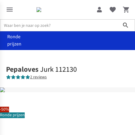
Sho
Ronde
prijzen
Kleding
Jurken
Pepaloves
Jurk 112130
2 reviews
-50%
Ronde prijzen