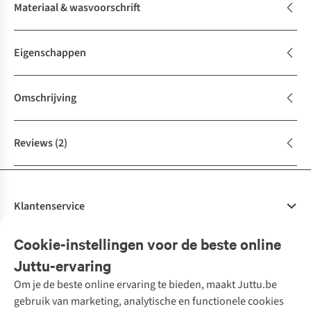
Materiaal & wasvoorschrift
Eigenschappen
Omschrijving
Reviews
(2)
Klantenservice
Veelgestelde vragen
Cookie-instellingen voor de beste online
Onze diensten
Bestellen
Juttu-ervaring
Betalen
Tweedehands - ReJUsed
Om je de beste online ervaring te bieden, maakt Juttu.be
Juttu
10% studentenkorting
Kledingatelier
gebruik van marketing, analytische en functionele cookies
Klarna - achteraf betalen
Personal shopping