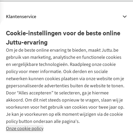
Klantenservice
Veelgestelde vragen
Cookie-instellingen voor de beste online
Onze diensten
Bestellen
Juttu-ervaring
Betalen
Tweedehands - ReJUsed
Om je de beste online ervaring te bieden, maakt Juttu.be
Juttu
10% studentenkorting
Kledingatelier
gebruik van marketing, analytische en functionele cookies
Klarna - achteraf betalen
Personal shopping
Over ons
en vergelijkbare technologieën. Raadpleeg onze cookie
Levering
Merken
Textielbox
Juttu Friends
policy voor meer informatie. Ook derden en sociale
Retourneren
Events / workshops
Inspiratie
netwerken kunnen cookies plaatsen via onze website om je
Nathalie Vleeschouwer
Bestelling herroepen
Werken bij Juttu
gepersonaliseerde advertenties buiten de website te tonen.
Selected dames
Garantie
Meld je aan voor de nieuwsbrief
Onze winkels
Door “Alles accepteren” te selecteren, ga je hiermee
HKLiving
Contact
akkoord. Om dit niet steeds opnieuw te vragen, slaan wij je
De wereld van Juttu
Dickies
Follow us
voorkeuren voor het gebruik van cookies voor twee jaar op.
Verantwoord ondernemen
Sessùn
Je kan je voorkeuren op elk moment wijzigen via de cookie
Toegankelijkheidsverklaring
Strom
policy button onderaan alle pagina's.
O My Bag
Onze cookie policy
Revolution