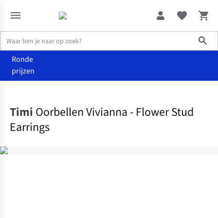
Sho
Ronde
prijzen
Accessoires
Juwelen
Timi
Oorbellen Vivianna - Flower Stud
Earrings