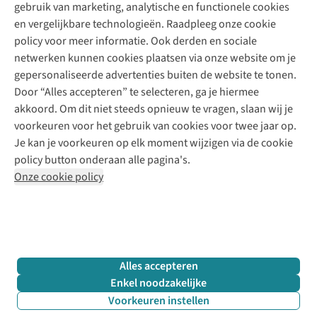
gebruik van marketing, analytische en functionele cookies
Klarna - achteraf betalen
Personal shopping
Over ons
en vergelijkbare technologieën. Raadpleeg onze cookie
Levering
Merken
Textielbox
Juttu Friends
policy voor meer informatie. Ook derden en sociale
Retourneren
Events / workshops
Inspiratie
netwerken kunnen cookies plaatsen via onze website om je
Nathalie Vleeschouwer
Bestelling herroepen
Werken bij Juttu
gepersonaliseerde advertenties buiten de website te tonen.
Selected dames
Garantie
Meld je aan voor de nieuwsbrief
Onze winkels
Door “Alles accepteren” te selecteren, ga je hiermee
HKLiving
Contact
akkoord. Om dit niet steeds opnieuw te vragen, slaan wij je
De wereld van Juttu
Dickies
Follow us
voorkeuren voor het gebruik van cookies voor twee jaar op.
Verantwoord ondernemen
Sessùn
Je kan je voorkeuren op elk moment wijzigen via de cookie
Toegankelijkheidsverklaring
Strom
policy button onderaan alle pagina's.
O My Bag
Onze cookie policy
Revolution
Disclaimer
Privacy Policy
Algemene voorwaarden
YAS
Cookie Policy
Four Roses
Retail Concepts N.V.,
Smallandlaan 9,
2660 Hoboken
team@juttu.be
+32 (0)3 828 30 15
Alles accepteren
BTW BE 0416.762.280
Enkel noodzakelijke
Voorkeuren instellen