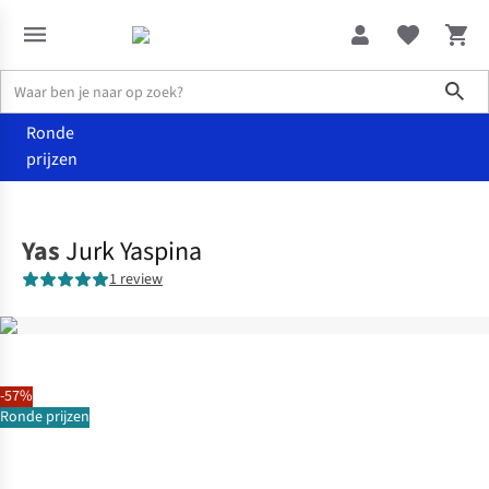
Sho
Ronde
prijzen
Kleding
Jurken
Yas
Jurk Yaspina
1 review
-57%
Ronde prijzen