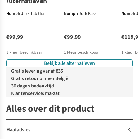
Alternatieven
Numph
Jurk Tabitha
Numph
Jurk Kassi
Numph
J
€99,99
€99,99
€119,9
1
kleur beschikbaar
1
kleur beschikbaar
1
kleur b
Bekijk alle alternatieven
Gratis levering vanaf €35
Gratis retour binnen België
30 dagen bedenktijd
Klantenservice: ma-zat
Alles over dit product
Maatadvies