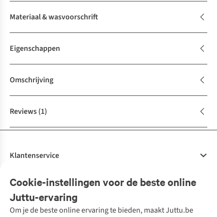
Materiaal & wasvoorschrift
Eigenschappen
Omschrijving
Reviews
(1)
Klantenservice
Veelgestelde vragen
Cookie-instellingen voor de beste online
Onze diensten
Bestellen
Juttu-ervaring
Betalen
Tweedehands - ReJUsed
Om je de beste online ervaring te bieden, maakt Juttu.be
Juttu
10% studentenkorting
Kledingatelier