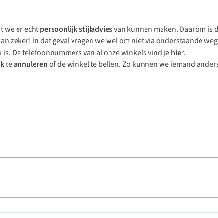
t we er echt
persoonlijk stijladvies
van kunnen maken. Daarom is d
 zeker! In dat geval vragen we wel om niet via onderstaande weg 
k is. De telefoonnummers van al onze winkels vind je
hier
.
jk
te
annuleren
of de winkel te bellen. Zo kunnen we iemand anders