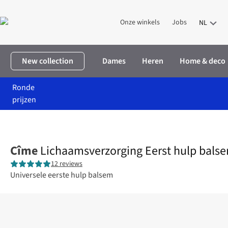
Onze winkels
Jobs
NL
New collection
Dames
Heren
Home & deco
Ronde
prijzen
Home
Verzorging
Lichaamsverzorging Eerst hulp balsem
Cîme
Lichaamsverzorging Eerst hulp bals
12 reviews
Universele eerste hulp balsem