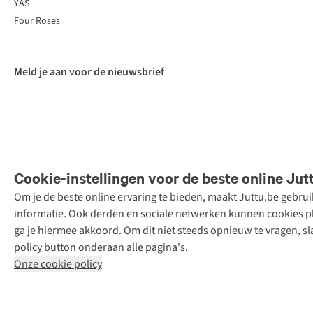
YAS
Four Roses
Meld je aan voor de nieuwsbrief
Cookie-instellingen voor de beste online Jut
Om je de beste online ervaring te bieden, maakt Juttu.be gebru
Retail Concepts
informatie. Ook derden en sociale netwerken kunnen cookies pla
N.V.,
ga je hiermee akkoord. Om dit niet steeds opnieuw te vragen, sl
Smallandlaan
policy button onderaan alle pagina's.
9, 2660
Onze cookie policy
Hoboken
+32 (0)3 828