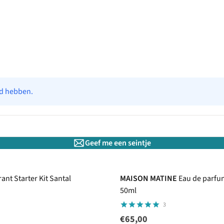
ad hebben.
Geef me een seintje
nt Starter Kit Santal
MAISON MATINE
Eau de parfu
50ml
3
€65,00