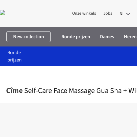
Onze winkels
Jobs
NL
New collection
Ronde prijzen
Dames
Heren
Ronde
prijzen
Home
Verzorging
Self-Care Face Massage Gua Sha + Wild Rose
Cîme
Self-Care Face Massage Gua Sha + Wi