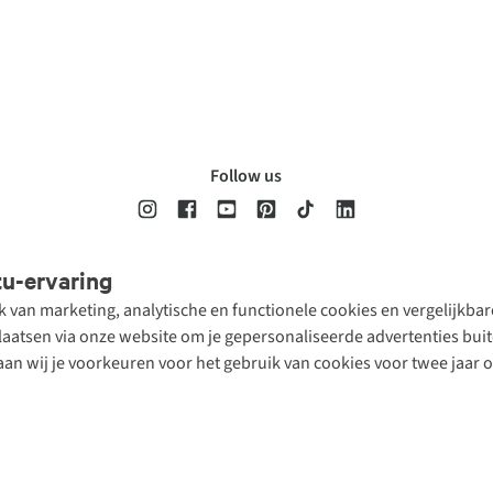
Follow us
tu-ervaring
Disclaimer
Privacy Policy
Algemene voorwaarden
Cookie Policy
ik van marketing, analytische en functionele cookies en vergelijkb
atsen via onze website om je gepersonaliseerde advertenties buite
aan wij je voorkeuren voor het gebruik van cookies voor twee jaar 