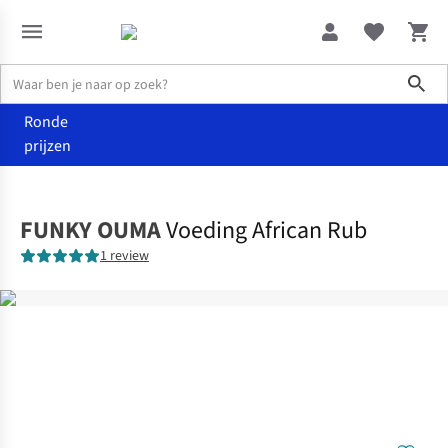
Sho
Ronde
prijzen
Eten
Kruiden
FUNKY OUMA
Voeding African Rub
1 review