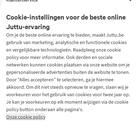
Klantenservice
Veelgestelde vragen
Cookie-instellingen voor de beste online
Onze diensten
Bestellen
Juttu-ervaring
Betalen
Tweedehands - ReJUsed
Om je de beste online ervaring te bieden, maakt Juttu.be
Juttu
10% studentenkorting
Kledingatelier
gebruik van marketing, analytische en functionele cookies
Klarna - achteraf betalen
Personal shopping
Over ons
en vergelijkbare technologieën. Raadpleeg onze cookie
Levering
Merken
Textielbox
Juttu Friends
policy voor meer informatie. Ook derden en sociale
Retourneren
Events / workshops
Inspiratie
netwerken kunnen cookies plaatsen via onze website om je
Nathalie Vleeschouwer
Bestelling herroepen
Werken bij Juttu
gepersonaliseerde advertenties buiten de website te tonen.
Selected dames
Garantie
Meld je aan voor de nieuwsbrief
Onze winkels
Door “Alles accepteren” te selecteren, ga je hiermee
HKLiving
Contact
akkoord. Om dit niet steeds opnieuw te vragen, slaan wij je
De wereld van Juttu
Dickies
Follow us
voorkeuren voor het gebruik van cookies voor twee jaar op.
Verantwoord ondernemen
Sessùn
Je kan je voorkeuren op elk moment wijzigen via de cookie
Toegankelijkheidsverklaring
Strom
policy button onderaan alle pagina's.
O My Bag
Onze cookie policy
Revolution
Disclaimer
Privacy Policy
Algemene voorwaarden
YAS
Cookie Policy
Four Roses