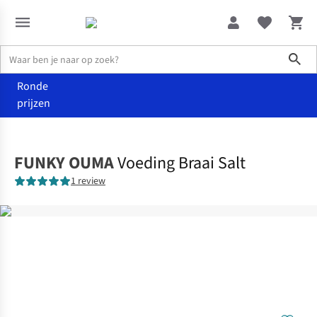
Sho
Ronde
prijzen
Eten
Kruiden
FUNKY OUMA
Voeding Braai Salt
1 review