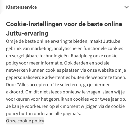
Klantenservice
Veelgestelde vragen
Cookie-instellingen voor de beste online
Onze diensten
Bestellen
Juttu-ervaring
Betalen
Tweedehands - ReJUsed
Om je de beste online ervaring te bieden, maakt Juttu.be
Juttu
10% studentenkorting
Kledingatelier
gebruik van marketing, analytische en functionele cookies
Klarna - achteraf betalen
Personal shopping
Over ons
en vergelijkbare technologieën. Raadpleeg onze cookie
Levering
Merken
Textielbox
Juttu Friends
policy voor meer informatie. Ook derden en sociale
Retourneren
Events / workshops
Inspiratie
netwerken kunnen cookies plaatsen via onze website om je
Nathalie Vleeschouwer
Bestelling herroepen
Werken bij Juttu
gepersonaliseerde advertenties buiten de website te tonen.
Selected dames
Garantie
Meld je aan voor de nieuwsbrief
Onze winkels
Door “Alles accepteren” te selecteren, ga je hiermee
HKLiving
Contact
akkoord. Om dit niet steeds opnieuw te vragen, slaan wij je
De wereld van Juttu
Dickies
Follow us
voorkeuren voor het gebruik van cookies voor twee jaar op.
Verantwoord ondernemen
Sessùn
Je kan je voorkeuren op elk moment wijzigen via de cookie
Toegankelijkheidsverklaring
Strom
policy button onderaan alle pagina's.
O My Bag
Onze cookie policy
Revolution
Disclaimer
Privacy Policy
Algemene voorwaarden
YAS