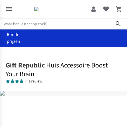
Sho
Ronde
prijzen
Wonen
Andere
Gift Republic
Huis Accessoire Boost
Your Brain
1 review