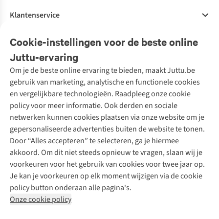
Klantenservice
Veelgestelde vragen
Cookie-instellingen voor de beste online
Onze diensten
Bestellen
Juttu-ervaring
Betalen
Tweedehands - ReJUsed
Om je de beste online ervaring te bieden, maakt Juttu.be
Juttu
10% studentenkorting
Kledingatelier
gebruik van marketing, analytische en functionele cookies
Klarna - achteraf betalen
Personal shopping
Over ons
en vergelijkbare technologieën. Raadpleeg onze cookie
Levering
Merken
Textielbox
Juttu Friends
policy voor meer informatie. Ook derden en sociale
Retourneren
Events / workshops
Inspiratie
netwerken kunnen cookies plaatsen via onze website om je
Nathalie Vleeschouwer
Bestelling herroepen
Werken bij Juttu
gepersonaliseerde advertenties buiten de website te tonen.
Selected dames
Garantie
Meld je aan voor de nieuwsbrief
Onze winkels
Door “Alles accepteren” te selecteren, ga je hiermee
HKLiving
Contact
akkoord. Om dit niet steeds opnieuw te vragen, slaan wij je
De wereld van Juttu
Dickies
Follow us
voorkeuren voor het gebruik van cookies voor twee jaar op.
Verantwoord ondernemen
Sessùn
Je kan je voorkeuren op elk moment wijzigen via de cookie
Toegankelijkheidsverklaring
Strom
policy button onderaan alle pagina's.
O My Bag
Onze cookie policy
Revolution
Disclaimer
Privacy Policy
Algemene voorwaarden
YAS