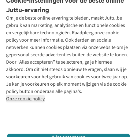
Cookie-instellingen voor de beste online
Onze diensten
Bestellen
Juttu-ervaring
Betalen
Tweedehands - ReJUsed
Om je de beste online ervaring te bieden, maakt Juttu.be
Juttu
10% studentenkorting
Kledingatelier
gebruik van marketing, analytische en functionele cookies
Klarna - achteraf betalen
Personal shopping
Over ons
en vergelijkbare technologieën. Raadpleeg onze cookie
Levering
Merken
Textielbox
Juttu Friends
policy voor meer informatie. Ook derden en sociale
Retourneren
Events / workshops
Inspiratie
netwerken kunnen cookies plaatsen via onze website om je
Nathalie Vleeschouwer
Bestelling herroepen
Werken bij Juttu
gepersonaliseerde advertenties buiten de website te tonen.
Selected dames
Garantie
Meld je aan voor de nieuwsbrief
Onze winkels
Door “Alles accepteren” te selecteren, ga je hiermee
HKLiving
Contact
akkoord. Om dit niet steeds opnieuw te vragen, slaan wij je
De wereld van Juttu
Dickies
Follow us
voorkeuren voor het gebruik van cookies voor twee jaar op.
Verantwoord ondernemen
Sessùn
Je kan je voorkeuren op elk moment wijzigen via de cookie
Toegankelijkheidsverklaring
Strom
policy button onderaan alle pagina's.
O My Bag
Onze cookie policy
Revolution
Disclaimer
Privacy Policy
Algemene voorwaarden
YAS
Cookie Policy
Four Roses
Retail Concepts N.V.,
Smallandlaan 9,
2660 Hoboken
team@juttu.be
+32 (0)3 828 30 15