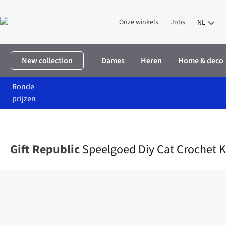
Onze winkels
Jobs
NL
New collection
Dames
Heren
Home & deco
Ronde
prijzen
Home
Home & deco
Hobby en creatie
Speelgoed Diy Cat Croch
Gift Republic
Speelgoed Diy Cat Crochet K