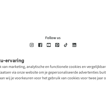
Follow us
tu-ervaring
Disclaimer
Privacy Policy
Algemene voorwaarden
Cookie Policy
ik van marketing, analytische en functionele cookies en vergelijkb
atsen via onze website om je gepersonaliseerde advertenties buite
aan wij je voorkeuren voor het gebruik van cookies voor twee jaar 