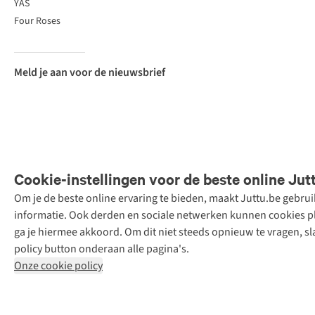
YAS
Four Roses
Meld je aan voor de nieuwsbrief
Cookie-instellingen voor de beste online Jut
Om je de beste online ervaring te bieden, maakt Juttu.be gebru
Retail Concepts
informatie. Ook derden en sociale netwerken kunnen cookies pla
N.V.,
ga je hiermee akkoord. Om dit niet steeds opnieuw te vragen, sl
Smallandlaan
policy button onderaan alle pagina's.
9, 2660
Onze cookie policy
Hoboken
+32 (0)3 828