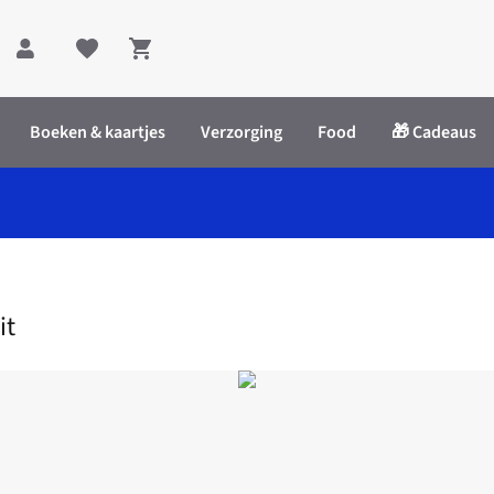
Shopping cart
Boeken & kaartjes
Verzorging
Food
🎁 Cadeaus
et Kit
it