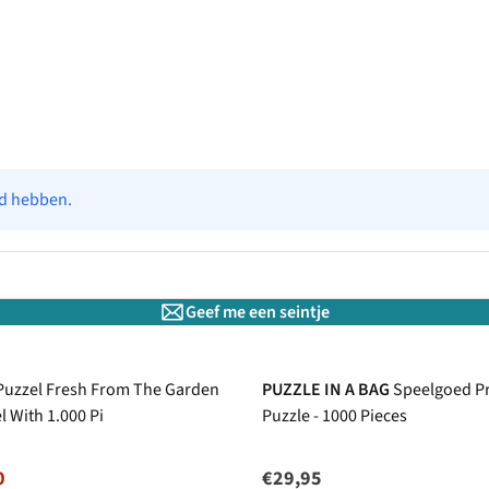
ad hebben.
Geef me een seintje
Puzzel Fresh From The Garden
PUZZLE IN A BAG
Speelgoed Pr
l With 1.000 Pi
Puzzle - 1000 Pieces
0
€29,95