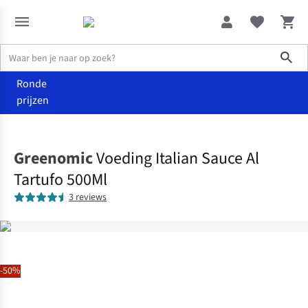
Sho
Ronde
prijzen
Eten
Olie en sauzen
Greenomic
Voeding Italian Sauce Al
Tartufo 500Ml
3 reviews
-50%