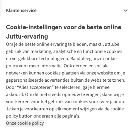
Klantenservice
Veelgestelde vragen
Cookie-instellingen voor de beste online
Onze diensten
Bestellen
Juttu-ervaring
Betalen
Tweedehands - ReJUsed
Om je de beste online ervaring te bieden, maakt Juttu.be
Juttu
10% studentenkorting
Kledingatelier
gebruik van marketing, analytische en functionele cookies
Klarna - achteraf betalen
Personal shopping
Over ons
en vergelijkbare technologieën. Raadpleeg onze cookie
Levering
Merken
Textielbox
Juttu Friends
policy voor meer informatie. Ook derden en sociale
Retourneren
Events / workshops
Inspiratie
netwerken kunnen cookies plaatsen via onze website om je
Nathalie Vleeschouwer
Bestelling herroepen
Werken bij Juttu
gepersonaliseerde advertenties buiten de website te tonen.
Selected dames
Garantie
Meld je aan voor de nieuwsbrief
Onze winkels
Door “Alles accepteren” te selecteren, ga je hiermee
HKLiving
Contact
akkoord. Om dit niet steeds opnieuw te vragen, slaan wij je
De wereld van Juttu
Dickies
Follow us
voorkeuren voor het gebruik van cookies voor twee jaar op.
Verantwoord ondernemen
Sessùn
Je kan je voorkeuren op elk moment wijzigen via de cookie
Toegankelijkheidsverklaring
Strom
policy button onderaan alle pagina's.
O My Bag
Onze cookie policy
Revolution
Disclaimer
Privacy Policy
Algemene voorwaarden
YAS