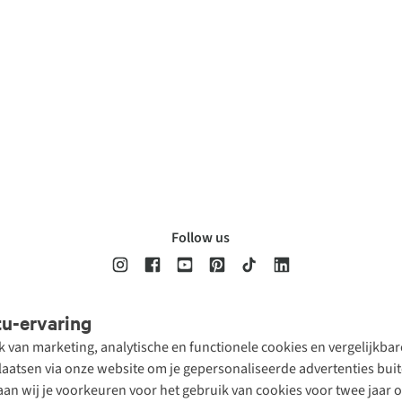
Follow us
tu-ervaring
Disclaimer
Privacy Policy
Algemene voorwaarden
Cookie Policy
ik van marketing, analytische en functionele cookies en vergelijkb
atsen via onze website om je gepersonaliseerde advertenties buite
aan wij je voorkeuren voor het gebruik van cookies voor twee jaar 