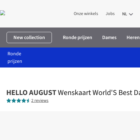
Onze winkels
Jobs
NL
New collection
Ronde prijzen
Dames
Heren
Ronde
prijzen
Home
Home & deco
Wenskaart World'S Best Dad Cycling
HELLO AUGUST
Wenskaart World'S Best D
2 reviews