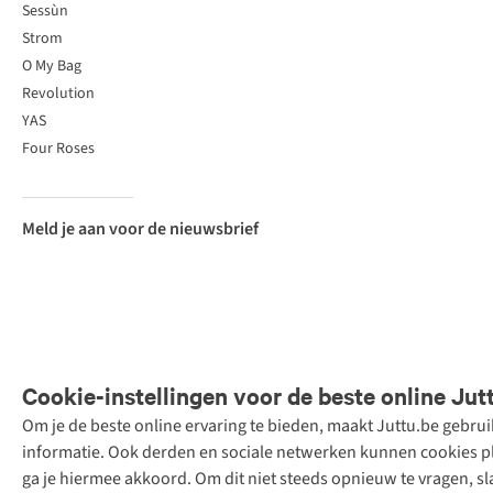
Sessùn
Strom
O My Bag
Revolution
YAS
Four Roses
Meld je aan voor de nieuwsbrief
Cookie-instellingen voor de beste online Jut
Om je de beste online ervaring te bieden, maakt Juttu.be gebru
Retail Concepts
informatie. Ook derden en sociale netwerken kunnen cookies pla
N.V.,
ga je hiermee akkoord. Om dit niet steeds opnieuw te vragen, sl