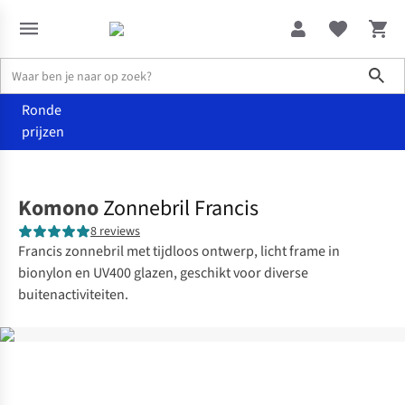
Sho
Ronde
prijzen
Accessoires
Zonnebrillen
Komono
Zonnebril Francis
8 reviews
Francis zonnebril met tijdloos ontwerp, licht frame in
bionylon en UV400 glazen, geschikt voor diverse
buitenactiviteiten.