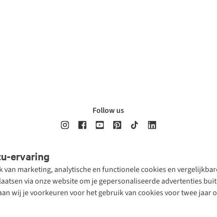
Follow us
tu-ervaring
Disclaimer
Privacy Policy
Algemene voorwaarden
Cookie Policy
ik van marketing, analytische en functionele cookies en vergelijkb
atsen via onze website om je gepersonaliseerde advertenties buite
aan wij je voorkeuren voor het gebruik van cookies voor twee jaar 