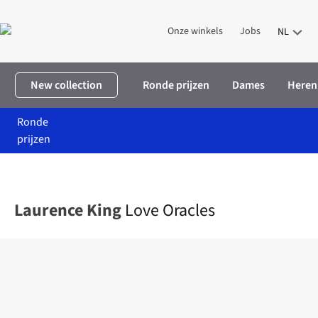
Onze winkels
Jobs
NL
New collection
Ronde prijzen
Dames
Heren
Ronde
prijzen
Home
Boeken
Love Oracles
Laurence King
Love Oracles