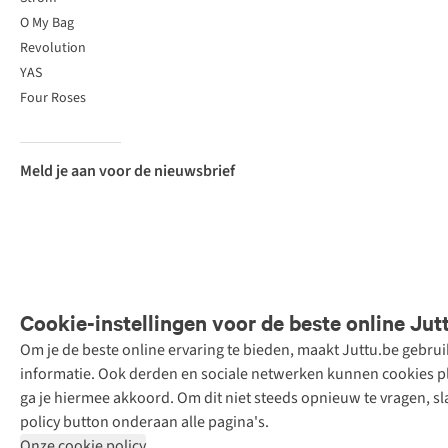
O My Bag
Revolution
YAS
Four Roses
Meld je aan voor de nieuwsbrief
Cookie-instellingen voor de beste online Jut
Om je de beste online ervaring te bieden, maakt Juttu.be gebru
Retail Concepts
informatie. Ook derden en sociale netwerken kunnen cookies pla
N.V.,
ga je hiermee akkoord. Om dit niet steeds opnieuw te vragen, sl
Smallandlaan
policy button onderaan alle pagina's.
9, 2660
Onze cookie policy