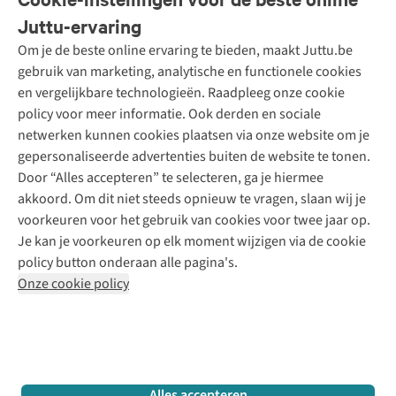
Onze diensten
Bestellen
Juttu-ervaring
Betalen
Tweedehands - ReJUsed
Om je de beste online ervaring te bieden, maakt Juttu.be
Juttu
10% studentenkorting
Kledingatelier
gebruik van marketing, analytische en functionele cookies
Klarna - achteraf betalen
Personal shopping
Over ons
en vergelijkbare technologieën. Raadpleeg onze cookie
Levering
Merken
Textielbox
Juttu Friends
policy voor meer informatie. Ook derden en sociale
Retourneren
Events / workshops
Inspiratie
netwerken kunnen cookies plaatsen via onze website om je
Nathalie Vleeschouwer
Bestelling herroepen
Werken bij Juttu
gepersonaliseerde advertenties buiten de website te tonen.
Selected dames
Garantie
Meld je aan voor de nieuwsbrief
Onze winkels
Door “Alles accepteren” te selecteren, ga je hiermee
HKLiving
Contact
akkoord. Om dit niet steeds opnieuw te vragen, slaan wij je
De wereld van Juttu
Dickies
Follow us
voorkeuren voor het gebruik van cookies voor twee jaar op.
Verantwoord ondernemen
Sessùn
Je kan je voorkeuren op elk moment wijzigen via de cookie
Toegankelijkheidsverklaring
Strom
policy button onderaan alle pagina's.
O My Bag
Onze cookie policy
Revolution
Disclaimer
Privacy Policy
Algemene voorwaarden
YAS
Cookie Policy
Four Roses
Retail Concepts N.V.,
Smallandlaan 9,
2660 Hoboken
team@juttu.be
+32 (0)3 828 30 15
Alles accepteren