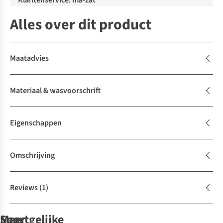
Klantenservice: ma-zat
Alles over dit product
Maatadvies
Materiaal & wasvoorschrift
Eigenschappen
Omschrijving
Reviews
(1)
Soortgelijke
Meer