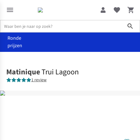
Sho
Ronde
prijzen
Kleding
Truien & cardigans
Matinique
Trui Lagoon
1 review