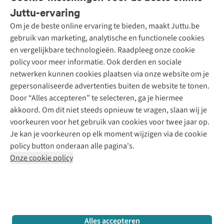
Bestellen
Juttu-ervaring
Betalen
Tweedehands - ReJUsed
Om je de beste online ervaring te bieden, maakt Juttu.be
Juttu
10% studentenkorting
Kledingatelier
gebruik van marketing, analytische en functionele cookies
Klarna - achteraf betalen
Personal shopping
Over ons
en vergelijkbare technologieën. Raadpleeg onze cookie
Levering
Merken
Textielbox
Juttu Friends
policy voor meer informatie. Ook derden en sociale
Retourneren
Events / workshops
Inspiratie
netwerken kunnen cookies plaatsen via onze website om je
Nathalie Vleeschouwer
Bestelling herroepen
Werken bij Juttu
gepersonaliseerde advertenties buiten de website te tonen.
Selected dames
Garantie
Meld je aan voor de nieuwsbrief
Onze winkels
Door “Alles accepteren” te selecteren, ga je hiermee
HKLiving
Contact
akkoord. Om dit niet steeds opnieuw te vragen, slaan wij je
De wereld van Juttu
Dickies
Follow us
voorkeuren voor het gebruik van cookies voor twee jaar op.
Verantwoord ondernemen
Sessùn
Je kan je voorkeuren op elk moment wijzigen via de cookie
Toegankelijkheidsverklaring
Strom
policy button onderaan alle pagina's.
O My Bag
Onze cookie policy
Revolution
Disclaimer
Privacy Policy
Algemene voorwaarden
YAS
Cookie Policy
Four Roses
Retail Concepts N.V.,
Smallandlaan 9,
2660 Hoboken
team@juttu.be
+32 (0)3 828 30 15
Alles accepteren