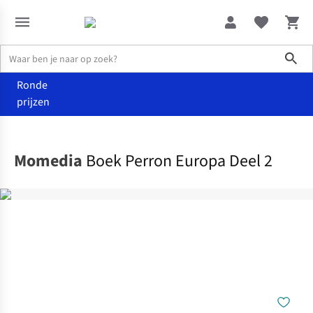
Sho
Ronde
prijzen
Home
Boeken
Momedia
Boek Perron Europa Deel 2