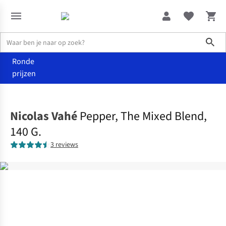
Sho
Ronde
prijzen
Eten
Kruiden
Nicolas Vahé
Pepper, The Mixed Blend,
140 G.
3 reviews