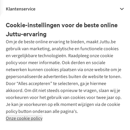
Klantenservice
Veelgestelde vragen
Cookie-instellingen voor de beste online
Onze diensten
Bestellen
Juttu-ervaring
Betalen
Tweedehands - ReJUsed
Om je de beste online ervaring te bieden, maakt Juttu.be
Juttu
10% studentenkorting
Kledingatelier
gebruik van marketing, analytische en functionele cookies
Klarna - achteraf betalen
Personal shopping
Over ons
en vergelijkbare technologieën. Raadpleeg onze cookie
Levering
Merken
Textielbox
Juttu Friends
policy voor meer informatie. Ook derden en sociale
Retourneren
Events / workshops
Inspiratie
netwerken kunnen cookies plaatsen via onze website om je
Nathalie Vleeschouwer
Bestelling herroepen
Werken bij Juttu
gepersonaliseerde advertenties buiten de website te tonen.
Selected dames
Garantie
Meld je aan voor de nieuwsbrief
Onze winkels
Door “Alles accepteren” te selecteren, ga je hiermee
HKLiving
Contact
akkoord. Om dit niet steeds opnieuw te vragen, slaan wij je
De wereld van Juttu
Dickies
Follow us
voorkeuren voor het gebruik van cookies voor twee jaar op.
Verantwoord ondernemen
Sessùn
Je kan je voorkeuren op elk moment wijzigen via de cookie
Toegankelijkheidsverklaring
Strom
policy button onderaan alle pagina's.
O My Bag
Onze cookie policy
Revolution
Disclaimer
Privacy Policy
Algemene voorwaarden
YAS