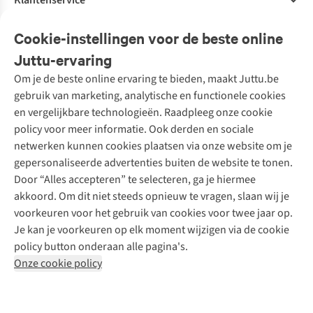
Klantenservice
Veelgestelde vragen
Cookie-instellingen voor de beste online
Onze diensten
Bestellen
Juttu-ervaring
Betalen
Tweedehands - ReJUsed
Om je de beste online ervaring te bieden, maakt Juttu.be
Juttu
10% studentenkorting
Kledingatelier
gebruik van marketing, analytische en functionele cookies
Klarna - achteraf betalen
Personal shopping
Over ons
en vergelijkbare technologieën. Raadpleeg onze cookie
Levering
Merken
Textielbox
Juttu Friends
policy voor meer informatie. Ook derden en sociale
Retourneren
Events / workshops
Inspiratie
netwerken kunnen cookies plaatsen via onze website om je
Nathalie Vleeschouwer
Bestelling herroepen
Werken bij Juttu
gepersonaliseerde advertenties buiten de website te tonen.
Selected dames
Garantie
Meld je aan voor de nieuwsbrief
Onze winkels
Door “Alles accepteren” te selecteren, ga je hiermee
HKLiving
Contact
akkoord. Om dit niet steeds opnieuw te vragen, slaan wij je
De wereld van Juttu
Dickies
Follow us
voorkeuren voor het gebruik van cookies voor twee jaar op.
Verantwoord ondernemen
Sessùn
Je kan je voorkeuren op elk moment wijzigen via de cookie
Toegankelijkheidsverklaring
Strom
policy button onderaan alle pagina's.
O My Bag
Onze cookie policy
Revolution
Disclaimer
Privacy Policy
Algemene voorwaarden
YAS
Cookie Policy
Four Roses