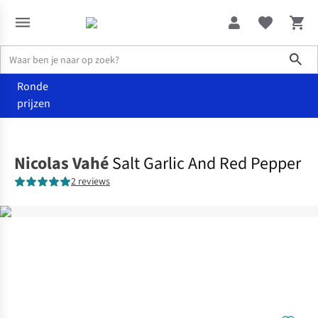
Sho
Ronde
prijzen
Eten
Kruiden
Nicolas Vahé
Salt Garlic And Red Pepper
2 reviews