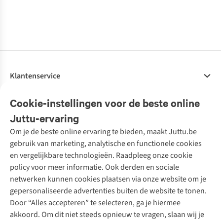
€34,98
Nylon
Redbreast"
1
kleur
1
kleur
1
kleur
1
kleur
1
kleur
1
kleur
beschikbaar
beschikbaar
beschikbaar
beschikbaar
beschikbaar
beschikbaar
Klantenservice
Veelgestelde vragen
Cookie-instellingen voor de beste online
Onze diensten
Bestellen
Juttu-ervaring
Betalen
Tweedehands - ReJUsed
Om je de beste online ervaring te bieden, maakt Juttu.be
Juttu
10% studentenkorting
Kledingatelier
gebruik van marketing, analytische en functionele cookies
Klarna - achteraf betalen
Personal shopping
Over ons
en vergelijkbare technologieën. Raadpleeg onze cookie
Levering
Merken
Textielbox
Juttu Friends
policy voor meer informatie. Ook derden en sociale
Retourneren
Events / workshops
Inspiratie
netwerken kunnen cookies plaatsen via onze website om je
Nathalie Vleeschouwer
Bestelling herroepen
Werken bij Juttu
gepersonaliseerde advertenties buiten de website te tonen.
Selected dames
Garantie
Meld je aan voor de nieuwsbrief
Onze winkels
Door “Alles accepteren” te selecteren, ga je hiermee
HKLiving
Contact
akkoord. Om dit niet steeds opnieuw te vragen, slaan wij je
De wereld van Juttu
Dickies