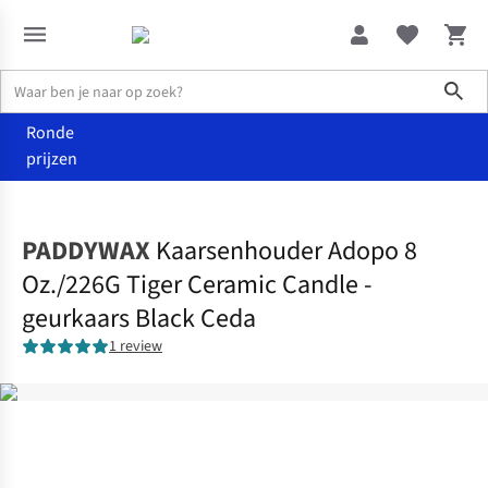
Sho
Ronde
prijzen
Wonen
Kaarsen, kandelaars & kaarshouders
PADDYWAX
Kaarsenhouder Adopo 8
Oz./226G Tiger Ceramic Candle -
geurkaars Black Ceda
1 review