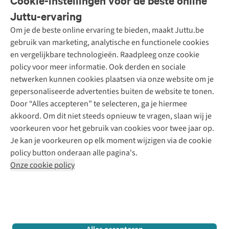
Cookie-instellingen voor de beste online
Onze diensten
Bestellen
Juttu-ervaring
Betalen
Tweedehands - ReJUsed
Om je de beste online ervaring te bieden, maakt Juttu.be
Juttu
10% studentenkorting
Kledingatelier
gebruik van marketing, analytische en functionele cookies
Klarna - achteraf betalen
Personal shopping
Over ons
en vergelijkbare technologieën. Raadpleeg onze cookie
Levering
Merken
Textielbox
Juttu Friends
policy voor meer informatie. Ook derden en sociale
Retourneren
Events / workshops
Inspiratie
netwerken kunnen cookies plaatsen via onze website om je
Nathalie Vleeschouwer
Bestelling herroepen
Werken bij Juttu
gepersonaliseerde advertenties buiten de website te tonen.
Selected dames
Garantie
Meld je aan voor de nieuwsbrief
Onze winkels
Door “Alles accepteren” te selecteren, ga je hiermee
HKLiving
Contact
akkoord. Om dit niet steeds opnieuw te vragen, slaan wij je
De wereld van Juttu
Dickies
Follow us
voorkeuren voor het gebruik van cookies voor twee jaar op.
Verantwoord ondernemen
Sessùn
Je kan je voorkeuren op elk moment wijzigen via de cookie
Toegankelijkheidsverklaring
Strom
policy button onderaan alle pagina's.
O My Bag
Onze cookie policy
Revolution
Disclaimer
Privacy Policy
Algemene voorwaarden
YAS
Cookie Policy
Four Roses
Retail Concepts N.V.,
Smallandlaan 9,
2660 Hoboken
team@juttu.be
+32 (0)3 828 30 15