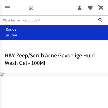
Sho
Ronde
prijzen
Home
Verzorging
RAY
Zeep/Scrub Acne Gevoelige Huid -
Wash Gel - 100Ml