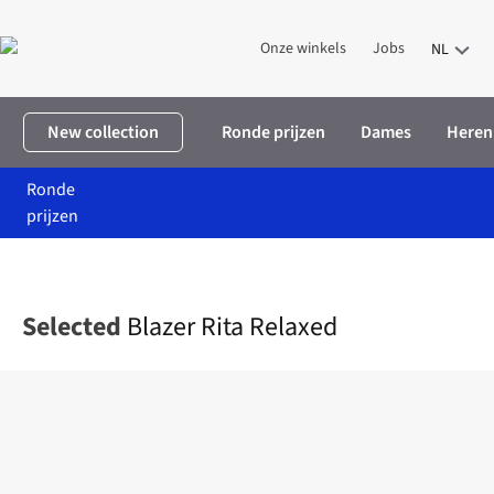
Onze winkels
Jobs
NL
New collection
Ronde prijzen
Dames
Heren
Ronde
prijzen
Home
Dames
Kleding
Vesten
Blazer Rita Relaxed
Selected
Blazer Rita Relaxed