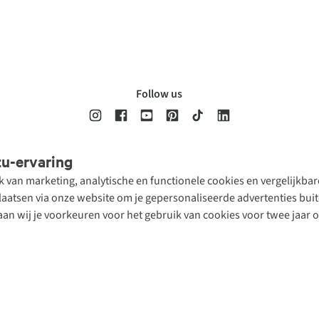
Follow us
tu-ervaring
Disclaimer
Privacy Policy
Algemene voorwaarden
Cookie Policy
ik van marketing, analytische en functionele cookies en vergelijkb
atsen via onze website om je gepersonaliseerde advertenties buite
aan wij je voorkeuren voor het gebruik van cookies voor twee jaar 