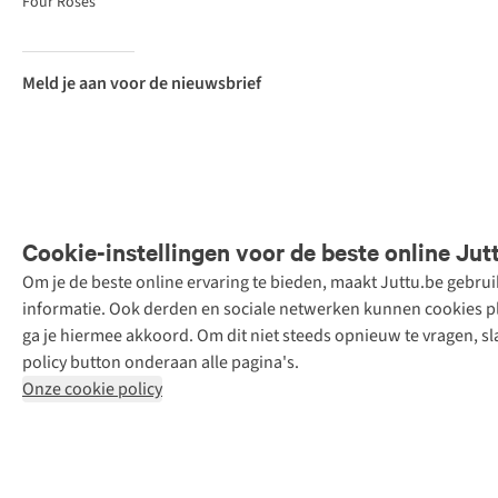
Four Roses
Meld je aan voor de nieuwsbrief
Cookie-instellingen voor de beste online Jut
Om je de beste online ervaring te bieden, maakt Juttu.be gebru
Retail Concepts
informatie. Ook derden en sociale netwerken kunnen cookies pla
N.V.,
ga je hiermee akkoord. Om dit niet steeds opnieuw te vragen, sl
Smallandlaan
policy button onderaan alle pagina's.
9, 2660
Onze cookie policy
Hoboken
+32 (0)3 828
30 15
team@juttu.be