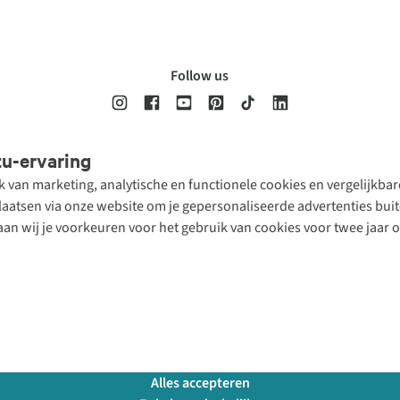
Follow us
tu-ervaring
Disclaimer
Privacy Policy
Algemene voorwaarden
Cookie Policy
ik van marketing, analytische en functionele cookies en vergelijkb
atsen via onze website om je gepersonaliseerde advertenties buite
aan wij je voorkeuren voor het gebruik van cookies voor twee jaar 
Alles accepteren