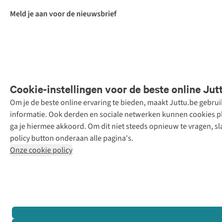
Meld je aan voor de nieuwsbrief
Cookie-instellingen voor de beste online Jut
Om je de beste online ervaring te bieden, maakt Juttu.be gebru
Retail Concepts
informatie. Ook derden en sociale netwerken kunnen cookies pla
N.V.,
ga je hiermee akkoord. Om dit niet steeds opnieuw te vragen, sl
Smallandlaan
policy button onderaan alle pagina's.
9, 2660
Onze cookie policy
Hoboken
+32 (0)3 828
30 15
team@juttu.be
BTW BE
0416.762.280