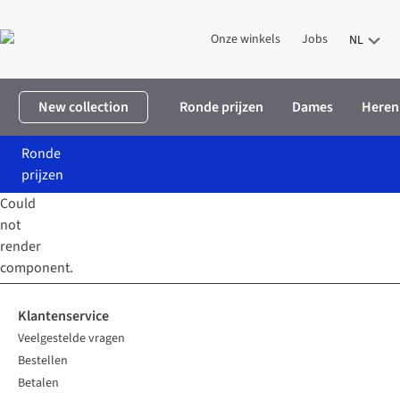
Onze winkels
Jobs
NL
New collection
Ronde prijzen
Dames
Heren
Ronde
prijzen
Could
Home
Dames
Kleding
Broeken
Broek Rita-Ria Cropped Blac
not
render
component.
Klantenservice
Veelgestelde vragen
Bestellen
Betalen