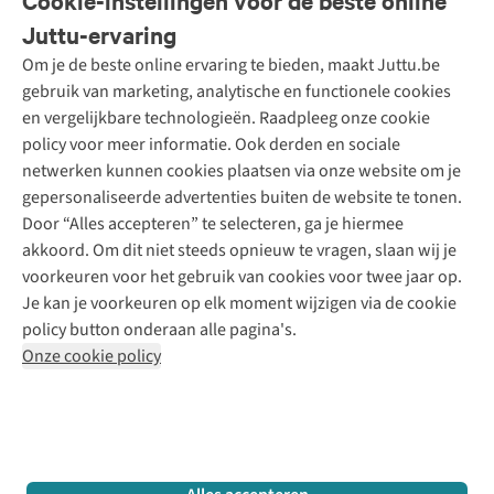
Cookie-instellingen voor de beste online
Onze diensten
Bestellen
Juttu-ervaring
Betalen
Tweedehands - ReJUsed
Om je de beste online ervaring te bieden, maakt Juttu.be
Juttu
10% studentenkorting
Kledingatelier
gebruik van marketing, analytische en functionele cookies
Klarna - achteraf betalen
Personal shopping
Over ons
en vergelijkbare technologieën. Raadpleeg onze cookie
Levering
Merken
Textielbox
Juttu Friends
policy voor meer informatie. Ook derden en sociale
Retourneren
Events / workshops
Inspiratie
netwerken kunnen cookies plaatsen via onze website om je
Nathalie Vleeschouwer
Bestelling herroepen
Werken bij Juttu
gepersonaliseerde advertenties buiten de website te tonen.
Selected dames
Garantie
Meld je aan voor de nieuwsbrief
Onze winkels
Door “Alles accepteren” te selecteren, ga je hiermee
HKLiving
Contact
akkoord. Om dit niet steeds opnieuw te vragen, slaan wij je
De wereld van Juttu
Dickies
Follow us
voorkeuren voor het gebruik van cookies voor twee jaar op.
Verantwoord ondernemen
Sessùn
Je kan je voorkeuren op elk moment wijzigen via de cookie
Toegankelijkheidsverklaring
Strom
policy button onderaan alle pagina's.
O My Bag
Onze cookie policy
Revolution
Disclaimer
Privacy Policy
Algemene voorwaarden
YAS
Cookie Policy
Four Roses
Retail Concepts N.V.,
Smallandlaan 9,
2660 Hoboken
team@juttu.be
+32 (0)3 828 30 15