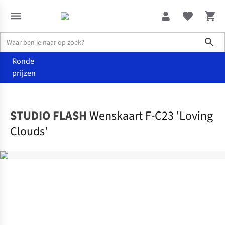
Sho
Ronde
prijzen
Home
Home & deco
STUDIO FLASH
Wenskaart F-C23 'Loving
Clouds'