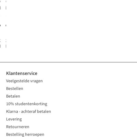
Selected
Selected
Blazerim-
Blazerim-
Oasis
Oasis
1
1
€199,99
€199,99
2
kleuren
2
kleuren
beschikbaar
beschikbaar
Klantenservice
Veelgestelde vragen
Bestellen
Betalen
10% studentenkorting
Klarna - achteraf betalen
Levering
Retourneren
Bestelling herroepen